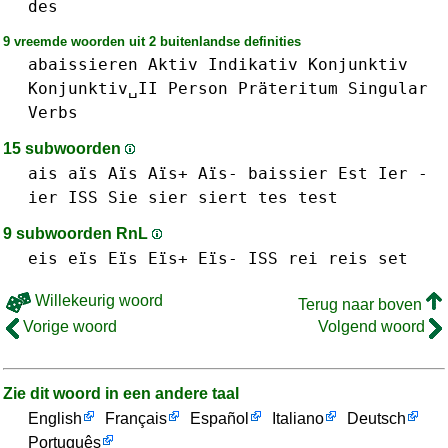
des
9 vreemde woorden uit 2 buitenlandse definities
abaissieren
Aktiv
Indikativ
Konjunktiv
Konjunktiv␣II
Person
Präteritum
Singular
Verbs
15 subwoorden
ais aïs Aïs Aïs+ Aïs-
baissier
Est
Ier -
ier
ISS
Sie
sier
siert
tes
test
9 subwoorden RnL
eis eïs Eïs Eïs+ Eïs-
ISS
rei
reis
set
Willekeurig woord
Terug naar boven
Vorige woord
Volgend woord
Zie dit woord in een andere taal
English
Français
Español
Italiano
Deutsch
Português