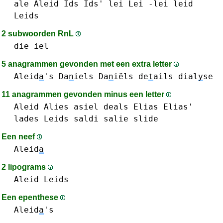
ale
Aleid
Ids Ids'
lei Lei -lei
leid
Leids
2 subwoorden RnL
die
iel
5 anagrammen gevonden met een extra letter
Aleid
a
's
Da
n
iels Da
n
iëls
de
t
ails
dial
y
se
11 anagrammen gevonden minus een letter
Aleid
Alies
asiel
deals
Elias Elias'
lades
Leids
saldi
salie
slide
Een neef
Aleid
a
2 lipograms
Aleid
Leids
Een epenthese
Aleid
a
's