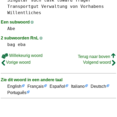
Singular
such
task
toward
Träger
Transportgut
Verwaltung
von
Vorhabens
Willentliches
Een subwoord
Abe
2 subwoorden RnL
bag
eba
Willekeurig woord
Terug naar boven
Vorige woord
Volgend woord
Zie dit woord in een andere taal
English
Français
Español
Italiano
Deutsch
Português