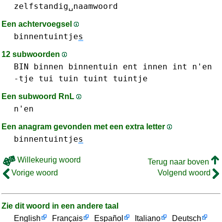
zelfstandig␣naamwoord
Een achtervoegsel
binnentuintje
s
12 subwoorden
BIN
binnen
binnentuin
ent
innen
int
n'en
-tje
tui
tuin
tuint
tuintje
Een subwoord RnL
n'en
Een anagram gevonden met een extra letter
binnentuintje
s
Willekeurig woord
Terug naar boven
Vorige woord
Volgend woord
Zie dit woord in een andere taal
English
Français
Español
Italiano
Deutsch