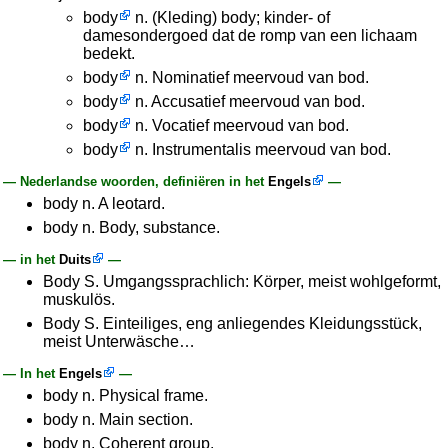
body
n. (Kleding) body; kinder- of
damesondergoed dat de romp van een lichaam
bedekt.
body
n. Nominatief meervoud van bod.
body
n. Accusatief meervoud van bod.
body
n. Vocatief meervoud van bod.
body
n. Instrumentalis meervoud van bod.
— Nederlandse woorden, definiëren in het
Engels
—
body n. A leotard.
body n. Body, substance.
— in het
Duits
—
Body S. Umgangssprachlich: Körper, meist wohlgeformt,
muskulös.
Body S. Einteiliges, eng anliegendes Kleidungsstück,
meist Unterwäsche…
— In het
Engels
—
body n. Physical frame.
body n. Main section.
body n. Coherent group.