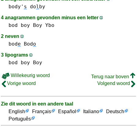
body'
s
do
l
by
4 anagrammen gevonden minus een letter
bod
boy Boy
Ybo
2 neven
bod
e
Bod
o
3 lipograms
bod
boy Boy
Willekeurig woord
Terug naar boven
Vorige woord
Volgend woord
Zie dit woord in een andere taal
English
Français
Español
Italiano
Deutsch
Português