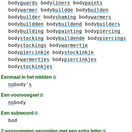
body
guards
body
liners
body
paints
body
warmer
body
buildde
body
builden
body
builder
body
shaming
body
warmers
body
buildden
body
buildend
body
builders
body
building
body
painting
body
piercing
body
stocking
body
buildende
body
piercings
body
stockings
body
warmertje
body
piercinkje
body
stockinkje
body
warmertjes
body
piercinkjes
body
stockinkjes
Eenmaal in het midden
no
body'
s
Een voorvoegsel
no
body
Een subwoord
bod
2 anagrammen gevonden met een extra letter