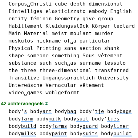
Corpus␣Christi
cube
depth
dimensional
Einteiliges
elasticizzato
embody
English
entity
féminin
Geometry
give
group
Habillement
Kleidungsstück
Körper
leotard
Main
Material
meist
moulant
murder
muskulös
nickname
of␣a
particular
Physical
Printing
sans
section
shank
shape
someone
something
Sous-vêtement
substance
such
such␣as
surname
tessuto
the
three
three-dimensional
transferred
Transitive
Umgangssprachlich
University
Unterwäsche
Vernacular
vêtement
video␣games
wohlgeformt
42 achtervoegsels
body'
s
body
art
body
bag
body'
tje
body
bags
body
farm
body
milk
body
suit
body'
tjes
body
build
body
farms
body
guard
body
liner
body
milks
body
paint
body
suits
body
buildt