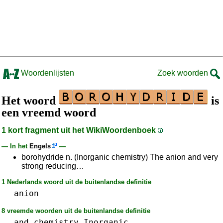
Woordenlijsten
Zoek woorden
Het woord
is
een vreemd woord
1 kort fragment uit het WikiWoordenboek
— In het
Engels
—
borohydride n. (Inorganic chemistry) The anion and very
strong reducing…
1 Nederlands woord uit de buitenlandse definitie
anion
8 vreemde woorden uit de buitenlandse definitie
and
chemistry
Inorganic