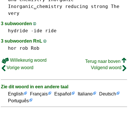
Inorganic␣chemistry
reducing
strong
The
very
3 subwoorden
hydride
-ide
ride
3 subwoorden RnL
hor
rob Rob
Willekeurig woord
Terug naar boven
Vorige woord
Volgend woord
Zie dit woord in een andere taal
English
Français
Español
Italiano
Deutsch
Português