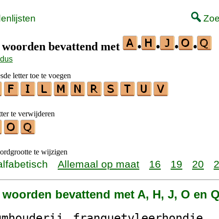
nlijsten
Zoe
t woorden bevattend met
•
•
•
•
odus
de letter toe te voegen
ter te verwijderen
rdgrootte te wijzigen
alfabetisch
Allemaal op maat
16
19
20
4 woorden bevattend met A, H, J, O en 
um
ho
uderi
j
fr
a
n
q
uetvleer
ho
nd
j
e