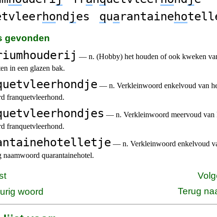
etvleer
ho
nd
j
es
q
u
a
rantaine
ho
tell
es gevonden
riumhouderij
— n. (Hobby) het houden of ook kweken van
en in een glazen bak.
quetvleerhondje
— n. Verkleinwoord enkelvoud van het
 franquetvleerhond.
quetvleerhondjes
— n. Verkleinwoord meervoud van h
 franquetvleerhond.
antainehotelletje
— n. Verkleinwoord enkelvoud va
ig naamwoord quarantainehotel.
st
Volg
Terug na
urig woord