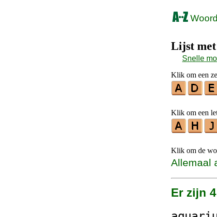
Woorde
Lijst me
Snelle m
Klik om een zes
Klik om een let
Klik om de woo
Allemaal 
Er zijn 
aq
uari