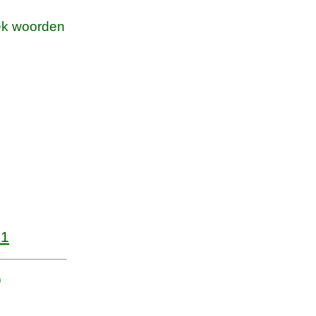
k woorden
21
Q