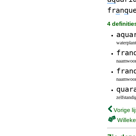
fr
a
n
q
u
4 definiti
aqua
waterplant
fran
naamwoord
fran
naamwoord
quar
zelfstand
Vorige lij
Willeke