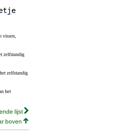
et
j
e
 vissen,
 zelfstandig
et zelfstandig
n het
ende lijst
ar boven