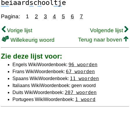
be
iaard
s
c
h
ool
tj
e
Pagina:
1
2
3
4
5
6
7
Vorige lijst
Volgende lijst
Terug naar boven
Willekeurig woord
Zie deze lijst voor:
96 woorden
Engels WikiWoordenboek:
67 woorden
Frans WikiWoordenboek:
11 woorden
Spaans WikiWoordenboek:
Italiaans WikiWoordenboek: geen woord
207 woorden
Duits WikiWoordenboek:
1 woord
Portugees WikiWoordenboek: