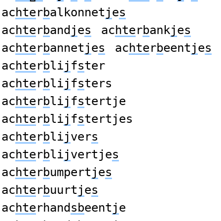
ac
hte
r
b
alkonnet
j
e
s
ac
hte
r
b
and
j
e
s
ac
hte
r
b
ank
j
e
s
ac
hte
r
b
annet
j
e
s
ac
hte
r
b
eent
j
e
s
ac
hte
r
b
li
j
f
s
ter
ac
hte
r
b
li
j
f
s
ters
ac
hte
r
b
li
j
f
s
tertje
ac
hte
r
b
li
j
f
s
tertjes
ac
hte
r
b
li
j
ver
s
ac
hte
r
b
li
j
vertje
s
ac
hte
r
b
umpert
j
e
s
ac
hte
r
b
uurt
j
e
s
ac
hte
rhand
sb
eent
j
e