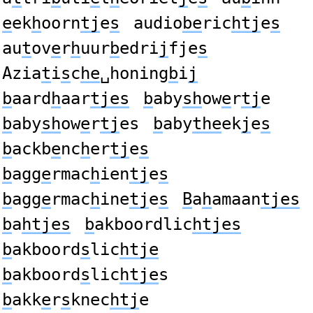
e
ek
h
oorn
tj
e
s
audio
be
ric
htj
e
s
au
t
ov
e
r
h
uur
b
edri
j
fje
s
Azia
t
i
s
c
he
␣honing
b
i
j
b
aard
h
aar
tjes
b
aby
sh
ow
e
r
tj
e
b
aby
sh
ow
e
r
tj
es
b
aby
the
ek
j
e
s
b
ackb
e
nc
h
er
tj
e
s
b
agg
e
rmac
h
ien
tj
e
s
b
agg
e
rmac
h
ine
tj
e
s
B
a
h
amaan
tjes
b
a
htjes
b
akboordlic
htjes
b
akboord
s
lic
htje
b
akboord
s
lic
htje
s
b
akk
e
r
s
knec
htj
e