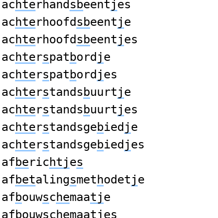
ac
hte
rhand
sb
eent
j
es
ac
hte
rhoofd
sb
eent
j
e
ac
hte
rhoofd
sb
eent
j
es
ac
hte
r
s
pat
b
ord
j
e
ac
hte
r
s
pat
b
ord
j
es
ac
hte
r
s
tands
b
uurt
j
e
ac
hte
r
s
tands
b
uurt
j
es
ac
hte
r
s
tandsge
b
ied
j
e
ac
hte
r
s
tandsge
b
ied
j
es
af
be
ric
htj
e
s
af
bet
aling
s
met
h
odet
j
e
af
b
ouw
s
c
he
maa
tj
e
af
b
ouw
s
c
he
maa
tj
es