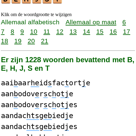
Klik om de woordgrootte te wijzigen
Allemaal alfabetisch
Allemaal op maat
6
7
8
9
10
11
12
13
14
15
16
17
18
19
20
21
Er zijn 1228 woorden bevattend met B,
E, H, J, S en T
aai
b
aar
he
id
s
fac
t
ort
j
e
aan
b
odov
e
r
s
c
h
o
tj
e
aan
b
odov
e
r
s
c
h
o
tj
es
aandac
hts
g
eb
ied
j
e
aandac
hts
g
eb
ied
j
es