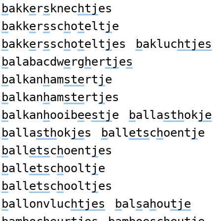
b
akk
e
r
s
knec
htj
es
b
akk
e
r
s
sc
h
o
t
elt
j
e
b
akk
e
r
s
sc
h
o
t
elt
j
es
b
akluc
htjes
b
alabacdw
e
rg
h
er
tj
e
s
b
alkan
h
am
ste
rt
j
e
b
alkan
h
am
ste
rt
j
es
b
alkan
h
ooib
e
e
stj
e
b
alla
sth
ok
je
b
alla
sth
ok
je
s
b
all
ets
c
h
oent
j
e
b
all
ets
c
h
oent
j
es
b
all
ets
c
h
oolt
j
e
b
all
ets
c
h
oolt
j
es
b
allonvluc
htjes
b
al
s
a
h
ou
tje