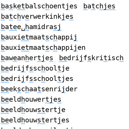
b
a
s
k
et
balsc
h
oent
j
es
b
a
t
c
hjes
b
a
t
c
h
v
e
rwerkink
j
e
s
b
a
te
e␣
h
amidra
sj
b
auxi
et
maat
s
c
h
appi
j
b
auxi
et
maat
s
c
h
appi
j
en
b
aw
e
an
h
er
tj
e
s
be
dri
j
f
s
kri
t
isc
h
be
dri
j
f
s
sc
h
ool
t
je
be
dri
j
f
s
sc
h
ool
t
jes
be
ek
s
c
h
aa
t
senri
j
der
be
eld
h
ouwer
tj
e
s
be
eld
h
ouw
st
ert
j
e
be
eld
h
ouw
st
ert
j
es