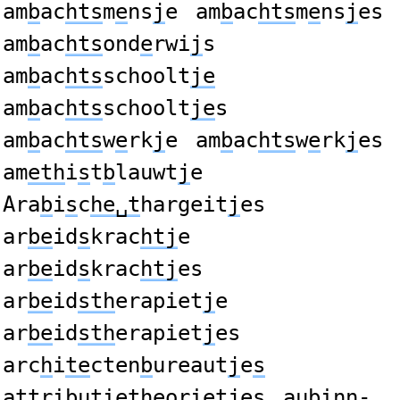
am
b
ac
hts
m
e
ns
j
e
am
b
ac
hts
m
e
ns
j
es
am
b
ac
hts
ond
e
rwi
j
s
am
b
ac
hts
schoolt
je
am
b
ac
hts
schoolt
je
s
am
b
ac
hts
w
e
rk
j
e
am
b
ac
hts
w
e
rk
j
es
am
eth
i
s
t
b
lauwt
j
e
Ara
b
i
s
c
he␣t
hargeit
j
es
ar
be
id
s
krac
htj
e
ar
be
id
s
krac
htj
es
ar
be
id
sth
erapiet
j
e
ar
be
id
sth
erapiet
j
es
arc
h
i
te
cten
b
ureaut
j
e
s
a
t
tri
b
uti
e
t
h
eoriet
j
e
s
au
b
inn-