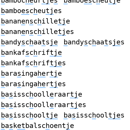
b
amboc
he
ur
tj
e
s
b
ambo
es
c
h
eu
tj
e
b
ambo
es
c
h
eu
tj
es
b
anan
e
n
s
c
h
ille
tj
e
b
anan
e
n
s
c
h
ille
tj
es
b
andy
s
c
h
aa
t
s
je
b
andy
s
c
h
aa
t
s
je
s
b
ankaf
s
c
h
rif
tje
b
ankaf
s
c
h
rif
tje
s
b
ara
s
inga
he
r
tj
e
b
ara
s
inga
he
r
tj
es
b
a
s
issc
h
ooll
e
raar
tj
e
b
a
s
issc
h
ooll
e
raar
tj
es
b
a
s
issc
h
ool
tje
b
a
s
issc
h
ool
tje
s
b
a
s
k
et
balsc
h
oent
j
e