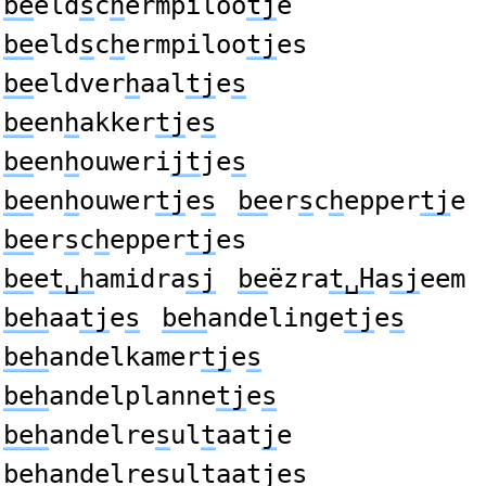
be
eld
s
c
h
ermpiloo
tj
e
be
eld
s
c
h
ermpiloo
tj
es
be
eldver
h
aal
tj
e
s
be
en
h
akker
tj
e
s
be
en
h
ouweri
jt
je
s
be
en
h
ouwer
tj
e
s
be
er
s
c
h
epper
tj
e
be
er
s
c
h
epper
tj
es
be
e
t␣h
amidra
sj
be
ëzra
t␣H
a
sj
eem
beh
aa
tj
e
s
beh
andelinge
tj
e
s
beh
andelkamer
tj
e
s
beh
andelplanne
tj
e
s
beh
andelre
s
ul
t
aat
j
e
beh
andelre
s
ul
t
aat
j
es