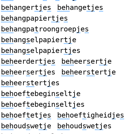
beh
anger
tj
e
s
beh
ange
tj
e
s
beh
angpapier
tj
e
s
beh
angpa
t
roongroep
j
e
s
beh
ang
s
elpapier
tj
e
beh
ang
s
elpapier
tj
es
beh
eerder
tj
e
s
beh
eer
s
er
tj
e
beh
eer
s
er
tj
es
beh
eer
st
ert
j
e
beh
eer
st
ert
j
es
beh
oef
t
ebegin
s
elt
j
e
beh
oef
t
ebegin
s
elt
j
es
beh
oef
t
et
j
e
s
beh
oef
t
igheid
j
e
s
beh
oud
s
we
tj
e
beh
oud
s
we
tj
es