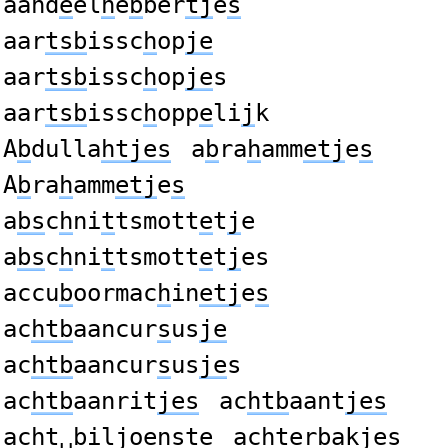
aand
e
el
h
e
b
ber
tj
e
s
aar
tsb
issc
h
op
je
aar
tsb
issc
h
op
je
s
aar
tsb
issc
h
opp
e
li
j
k
A
b
dulla
htjes
a
b
ra
h
amm
etj
e
s
A
b
ra
h
amm
etj
e
s
a
bs
c
h
ni
t
tsmott
e
t
j
e
a
bs
c
h
ni
t
tsmott
e
t
j
es
accu
b
oormac
h
in
etj
e
s
ac
htb
aancur
s
us
je
ac
htb
aancur
s
us
je
s
ac
htb
aanrit
jes
ac
htb
aant
jes
ac
ht␣b
il
j
o
e
n
s
te
ac
hte
r
b
ak
j
e
s