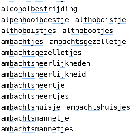
alco
h
ol
best
ri
j
ding
alp
e
n
h
ooi
b
ee
stj
e
al
th
o
b
oï
s
t
je
al
th
o
b
oï
s
t
je
s
al
th
o
b
oot
jes
am
b
ac
htjes
am
b
ac
hts
g
e
zellet
j
e
am
b
ac
hts
g
e
zellet
j
es
am
b
ac
hts
h
e
erli
j
kheden
am
b
ac
hts
h
e
erli
j
kheid
am
b
ac
hts
h
e
ert
j
e
am
b
ac
hts
h
e
ert
j
es
am
b
ac
hts
huis
je
am
b
ac
hts
huis
je
s
am
b
ac
hts
mann
e
t
j
e
am
b
ac
hts
mann
e
t
j
es