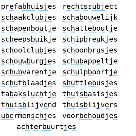
pr
e
fa
bhu
i
sj
es
r
e
c
h
t
s
s
ubj
ect
s
c
h
aakcl
ubje
s
s
c
h
a
b
o
u
w
e
li
j
k
s
c
h
ap
e
n
b
o
u
t
j
e
s
c
h
att
eb
o
u
t
j
e
s
c
he
eps
bu
ik
j
e
s
c
h
ip
b
r
eu
k
j
es
s
c
h
oolcl
ubje
s
s
c
h
oon
b
r
u
s
je
s
s
c
h
o
u
w
b
urg
je
s
s
c
hub
app
e
lt
j
e
s
c
hub
var
e
nt
j
e
s
c
hu
lp
b
oort
je
s
c
hu
t
b
laad
je
s
shu
ttl
eb
us
j
es
ta
b
ak
s
l
u
c
h
t
je
t
hu
i
sb
asis
je
s
t
hu
i
sb
li
j
v
e
nd
t
hu
i
sb
li
j
v
e
rs
übe
rmen
s
c
hj
es
voor
beh
o
u
d
j
e
s
ac
h
t
e
r
bu
urt
j
e
s
——