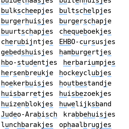
bu
id
e
l
h
aa
sj
es
bu
it
e
n
h
ui
sj
es
bu
lk
s
c
he
ep
j
es
bu
lt
s
c
he
lp
j
es
bu
rg
e
r
h
ui
sj
es
bu
rg
e
r
s
c
h
ap
j
e
bu
urt
s
c
h
ap
je
s
c
he
q
u
e
b
oek
j
e
s
c
he
r
ub
i
j
ntje
s
EHB
O-c
u
r
s
us
j
es
g
eb
ed
shu
is
j
es
h
am
bu
rg
e
rt
j
e
s
hb
o-
s
t
u
d
e
nt
j
es
he
r
b
ari
u
mp
j
e
s
he
r
s
en
b
re
u
k
j
e
h
ock
e
ycl
ubj
e
s
h
o
e
ker
bu
i
sj
es
h
o
u
t
bes
tand
j
e
hu
i
sb
arr
e
t
j
es
hu
i
sbe
zoek
j
es
hu
iz
e
n
b
lok
j
e
s
hu
w
e
li
j
k
sb
and
Ju
d
e
o-Ara
b
i
s
c
h
kra
b
b
ehu
i
sj
es
l
u
nc
hb
arak
jes
op
h
aal
b
r
u
g
jes