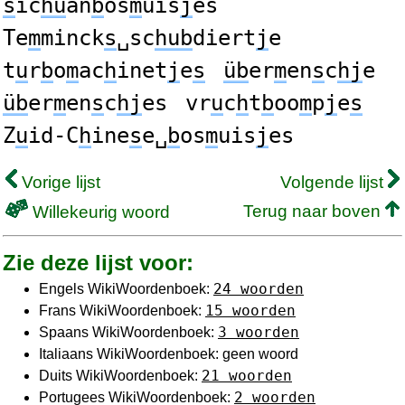
s
ic
hu
an
b
os
m
uis
j
es
Te
m
minck
s
␣sc
hub
diert
j
e
t
u
r
b
o
m
ac
h
inet
j
e
s
üb
er
m
en
s
c
hj
e
üb
er
m
en
s
c
hj
es
vr
u
c
h
t
b
oo
m
p
j
e
s
Z
u
id-C
h
ine
s
e␣
b
os
m
uis
j
es
Vorige lijst
Volgende lijst
Terug naar boven
Willekeurig woord
Zie deze lijst voor:
24 woorden
Engels WikiWoordenboek:
15 woorden
Frans WikiWoordenboek:
3 woorden
Spaans WikiWoordenboek:
Italiaans WikiWoordenboek: geen woord
21 woorden
Duits WikiWoordenboek:
2 woorden
Portugees WikiWoordenboek: