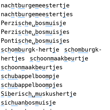
nac
h
t
bu
rge
m
ee
s
tert
j
e
nac
h
t
bu
rge
m
ee
s
tert
j
es
Perzi
s
c
h
e␣
b
os
mu
is
j
e
Perzi
s
c
h
e␣
b
os
mu
is
j
es
Ponti
s
c
h
e␣
b
os
mu
is
j
es
s
c
h
o
mbu
rgk-hert
j
e
s
c
h
o
mbu
rgk-
hert
j
es
s
c
h
oon
m
aak
b
e
u
rt
j
e
s
c
h
oon
m
aak
b
e
u
rt
j
es
s
c
hub
appelboo
m
p
j
e
s
c
hub
appelboo
m
p
j
es
S
i
b
erisc
h␣mu
skushert
j
e
s
ic
hu
an
b
os
m
uis
j
e