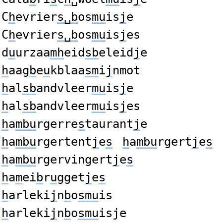
C
h
evrier
s␣b
os
mu
is
j
e
C
h
evrier
s␣b
os
mu
is
j
es
d
u
urzaa
mh
eid
sb
eleid
j
e
h
aag
b
e
u
kblaa
sm
i
j
nmot
h
al
sb
andvleer
mu
is
j
e
h
al
sb
andvleer
mu
is
j
es
h
a
mbu
rgerre
s
taurant
j
e
h
a
mbu
rgertent
j
e
s
h
a
mbu
rgert
j
e
s
h
a
mbu
rgervingert
j
e
s
h
a
m
ei
b
r
u
gget
j
e
s
h
arleki
j
n
b
o
smu
is
h
arleki
j
n
b
o
smu
isje