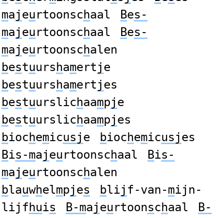
m
a
j
e
u
rtoonsc
h
aal
B
e
s-
m
a
j
e
u
rtoonsc
h
aal
B
e
s-
m
a
j
e
u
rtoonsc
h
alen
b
e
s
t
u
urs
h
a
m
ert
j
e
b
e
s
t
u
urs
h
a
m
ert
j
es
b
e
s
t
u
urslic
h
aa
m
p
j
e
b
e
s
t
u
urslic
h
aa
m
p
j
es
b
ioc
h
e
m
ic
usj
e
b
ioc
h
e
m
ic
usj
es
B
i
s-m
a
j
e
u
rtoonsc
h
aal
B
i
s-
m
a
j
e
u
rtoonsc
h
alen
b
la
u
w
h
el
m
p
j
e
s
b
li
j
f-van-
m
ijn-
lijf
hu
i
s
B-m
a
j
e
u
rtoon
s
c
h
aal
B-