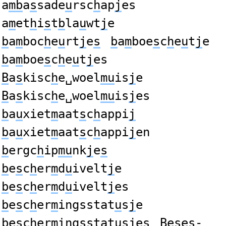
a
mb
a
s
sade
u
rsc
h
ap
j
es
a
m
et
h
i
s
t
b
la
u
wt
j
e
b
a
m
boc
h
e
u
rt
j
e
s
b
a
m
boe
s
c
h
e
u
t
j
e
b
a
m
boe
s
c
h
e
u
t
j
es
B
a
s
kisc
h
e␣woel
mu
is
j
e
B
a
s
kisc
h
e␣woel
mu
is
j
es
b
a
u
xiet
m
aat
s
c
h
appi
j
b
a
u
xiet
m
aat
s
c
h
appi
j
en
b
ergc
h
ip
mu
nk
j
e
s
b
e
s
c
h
er
m
d
u
ivelt
j
e
b
e
s
c
h
er
m
d
u
ivelt
j
es
b
e
s
c
h
er
m
ingsstat
u
s
j
e
b
e
s
c
h
er
m
ingsstat
u
s
j
es
B
e
s
es-