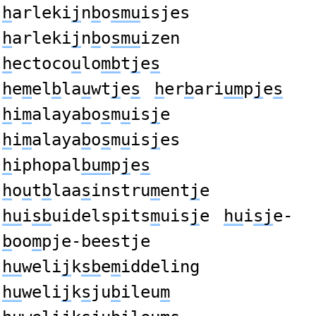
h
arleki
j
n
b
o
smu
isjes
h
arleki
j
n
b
o
smu
izen
h
ectoco
u
lo
mb
t
j
e
s
h
e
m
el
b
la
u
wt
j
e
s
h
er
b
ari
um
p
j
e
s
h
i
m
alaya
b
o
s
m
u
is
j
e
h
i
m
alaya
b
o
s
m
u
is
j
es
h
iphopal
bum
p
j
e
s
h
o
u
t
b
laa
s
instru
m
ent
j
e
hu
i
sb
uidelspits
m
uis
j
e
hu
i
sj
e-
b
oo
m
pje-beestje
hu
weli
j
k
sb
e
m
iddeling
hu
weli
j
k
s
ju
b
ileu
m