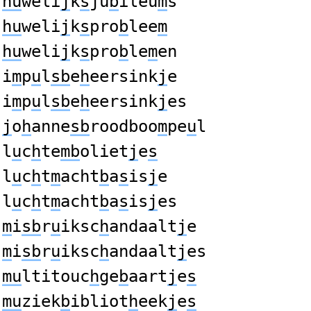
hu
weli
j
k
s
ju
b
ileu
m
s
hu
weli
j
k
s
pro
b
lee
m
hu
weli
j
k
s
pro
b
le
m
en
i
m
p
u
l
sb
e
h
eersink
j
e
i
m
p
u
l
sb
e
h
eersink
j
es
j
o
h
anne
sb
roodboo
m
pe
u
l
l
u
c
h
te
mb
oliet
j
e
s
l
u
c
h
t
m
acht
b
a
s
is
j
e
l
u
c
h
t
m
acht
b
a
s
is
j
es
m
i
sb
r
u
iksc
h
andaalt
j
e
m
i
sb
r
u
iksc
h
andaalt
j
es
mu
ltitouc
h
ge
b
aart
j
e
s
mu
ziek
b
ibliot
h
eek
j
e
s