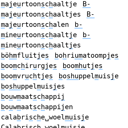
m
a
j
e
u
rtoon
s
c
h
aaltje
B-
m
a
j
e
u
rtoon
s
c
h
aaltjes
B-
m
a
j
e
u
rtoon
s
c
h
alen
b-
m
ine
u
rtoon
s
c
h
aalt
j
e
b-
m
ine
u
rtoon
s
c
h
aalt
j
es
b
ö
hm
fl
u
it
j
e
s
b
o
h
ri
um
atoomp
j
e
s
b
oo
m
c
h
ir
u
rg
j
e
s
b
oo
mhu
t
j
e
s
b
oo
m
vr
u
c
h
t
j
e
s
b
o
shu
ppel
m
uis
j
e
b
o
shu
ppel
m
uis
j
es
b
o
u
w
m
aat
s
c
h
appi
j
b
o
u
w
m
aat
s
c
h
appi
j
en
cala
b
ri
s
c
h
e␣woel
mu
is
j
e
Cala
b
ri
s
c
h
␣woel
mu
is
j
e