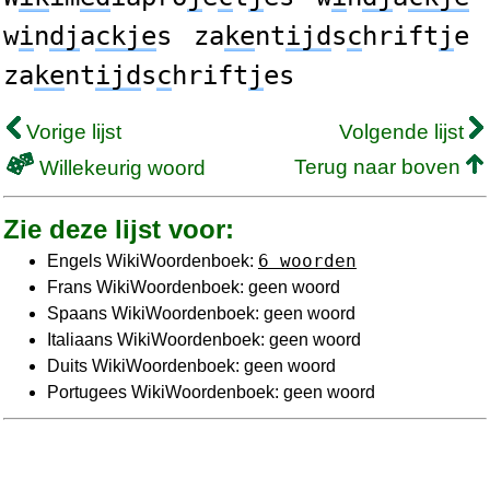
w
i
n
dj
a
ckje
s
za
ke
nt
ijd
s
c
hrift
j
e
za
ke
nt
ijd
s
c
hrift
j
es
Vorige lijst
Volgende lijst
Terug naar boven
Willekeurig woord
Zie deze lijst voor:
6 woorden
Engels WikiWoordenboek:
Frans WikiWoordenboek: geen woord
Spaans WikiWoordenboek: geen woord
Italiaans WikiWoordenboek: geen woord
Duits WikiWoordenboek: geen woord
Portugees WikiWoordenboek: geen woord