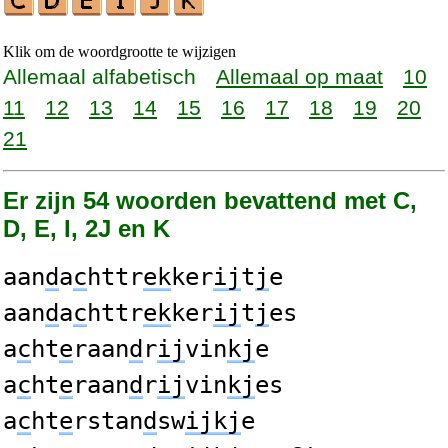
Klik om de woordgrootte te wijzigen
Allemaal alfabetisch
Allemaal op maat
10
11
12
13
14
15
16
17
18
19
20
21
Er zijn 54 woorden bevattend met C,
D, E, I, 2J en K
aan
d
a
c
httr
ek
ker
ij
t
j
e
aan
d
a
c
httr
ek
ker
ij
t
j
es
a
c
ht
e
raan
d
r
ij
vin
kj
e
a
c
ht
e
raan
d
r
ij
vin
kj
es
a
c
ht
e
rstan
d
sw
ijkj
e