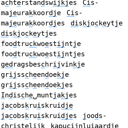
a
c
ht
e
rstan
d
sw
ijkj
es
Ci
s-
ma
je
ura
k
koor
dj
e
Ci
s-
ma
je
ura
k
koor
dj
es
di
s
kj
o
c
k
e
yt
j
e
di
s
kj
o
c
k
e
yt
j
es
foo
d
tru
ck
wo
e
st
ij
nt
j
e
foo
d
tru
ck
wo
e
st
ij
nt
j
es
g
ed
ragsbes
c
hr
ij
vin
kj
e
gr
ij
ss
c
h
e
en
d
oe
kj
e
gr
ij
ss
c
h
e
en
d
oe
kj
es
I
n
d
is
c
h
e
␣munt
j
a
kj
es
j
a
c
obs
k
ru
i
skrui
dje
j
a
c
obs
k
ru
i
skrui
dje
s
j
oo
d
s-
c
hr
i
st
e
li
jk
k
apu
cij
nluiaar
dje