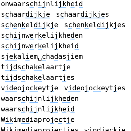
onwaars
c
h
ij
nli
jk
h
e
i
d
s
c
haar
dijkje
s
c
haar
dijkje
s
s
c
h
e
n
k
el
dij
k
j
e
s
c
h
e
n
k
el
dij
k
j
es
s
c
h
ij
nw
e
r
k
eli
j
khe
d
en
s
c
h
ij
nw
e
r
k
eli
j
khei
d
s
jek
al
i
em␣
c
ha
d
as
j
iem
t
ijd
s
c
ha
ke
laart
j
e
t
ijd
s
c
ha
ke
laart
j
es
v
ide
o
j
o
ck
eyt
j
e
v
ide
o
j
o
ck
eyt
j
es
waars
c
h
ij
nli
jk
h
ed
en
waars
c
h
ij
nli
jk
h
e
i
d
W
ik
im
ed
iapro
j
e
c
t
j
e
W
ik
im
ed
iapro
j
e
c
t
j
es
w
i
n
dj
a
ckje