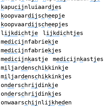
k
apu
cij
nluiaar
dje
s
k
oopvaar
dij
s
c
h
e
ep
j
e
k
oopvaar
dij
s
c
h
e
ep
j
es
l
ijkd
i
c
ht
je
l
ijkd
i
c
ht
je
s
m
edic
i
j
nfabrie
kj
e
m
edic
i
j
nfabrie
kj
es
m
edic
i
j
n
k
ast
j
e
m
edic
i
j
n
k
ast
j
es
m
i
l
j
ar
de
ns
c
hi
k
kink
j
e
m
i
l
j
ar
de
ns
c
hi
k
kink
j
es
on
de
rs
c
hr
ij
din
kj
e
on
de
rs
c
hr
ij
din
kj
es
onwaars
c
h
ij
nli
jk
h
ed
en