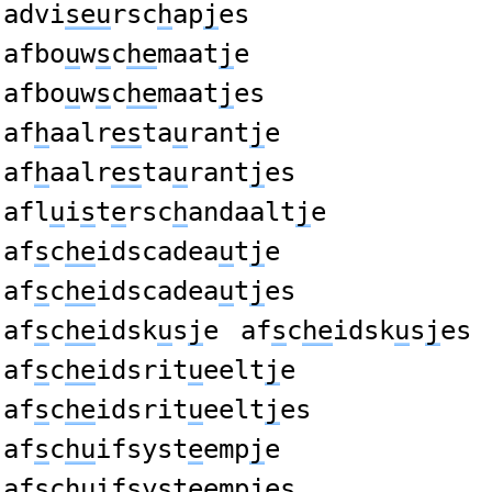
advi
seu
rsc
h
ap
j
es
afbo
u
w
s
c
he
maat
j
e
afbo
u
w
s
c
he
maat
j
es
af
h
aalr
es
ta
u
rant
j
e
af
h
aalr
es
ta
u
rant
j
es
afl
u
i
s
t
e
rsc
h
andaalt
j
e
af
s
c
he
idscadea
u
t
j
e
af
s
c
he
idscadea
u
t
j
es
af
s
c
he
idsk
u
s
j
e
af
s
c
he
idsk
u
s
j
es
af
s
c
he
idsrit
u
eelt
j
e
af
s
c
he
idsrit
u
eelt
j
es
af
s
c
hu
ifsyst
e
emp
j
e
af
s
c
hu
ifsyst
e
emp
j
es