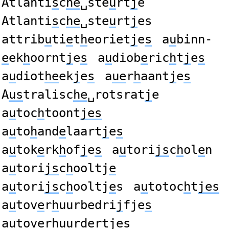
Atlanti
s
c
he
␣ste
u
rt
j
e
Atlanti
s
c
he
␣ste
u
rt
j
es
attrib
u
ti
e
t
h
eoriet
j
e
s
a
u
binn-
e
ek
h
oornt
j
e
s
a
u
diob
e
ric
h
t
j
e
s
a
u
diot
he
ek
j
e
s
a
ue
r
h
aant
j
e
s
A
us
tralisc
he
␣rotsrat
j
e
a
u
toc
h
toont
jes
a
u
to
h
and
e
laart
j
e
s
a
u
tok
e
rk
h
of
j
e
s
a
u
tori
js
c
h
ol
e
n
a
u
tori
js
c
h
ooltj
e
a
u
tori
js
c
h
ooltj
e
s
a
u
totoc
h
t
jes
a
u
tov
e
r
h
uurbedri
j
fje
s
a
u
tov
e
r
h
uurdert
j
e
s