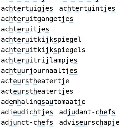
ac
h
t
e
rt
u
ig
j
e
s
ac
h
t
e
rt
u
int
j
e
s
ac
h
t
e
r
u
itganget
j
e
s
ac
h
t
e
r
u
it
j
e
s
ac
h
t
e
r
u
itki
j
k
s
piegel
ac
h
t
e
r
u
itki
j
k
s
piegels
ac
h
t
e
r
u
itri
j
lampje
s
ac
h
t
u
ur
j
ournaaltj
es
act
eu
r
s
t
h
eatert
j
e
act
eu
r
s
t
h
eatert
j
es
ad
e
m
h
aling
s
a
u
tomaat
j
e
adi
eu
dic
h
t
j
e
s
ad
ju
dant-c
he
f
s
ad
ju
nct-c
he
f
s
advi
seu
rsc
h
ap
j
e