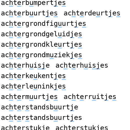
ac
h
t
e
rb
u
mpert
j
e
s
ac
h
t
e
rb
u
urt
j
e
s
ac
h
t
e
rde
u
rt
j
e
s
ac
h
t
e
rgrondfig
u
urt
j
e
s
ac
h
t
e
rgrondgel
u
id
j
e
s
ac
h
t
e
rgrondkle
u
rt
j
e
s
ac
h
t
e
rgrondm
u
ziek
j
e
s
ac
h
t
e
rh
u
i
sj
e
ac
h
t
e
rh
u
i
sj
es
ac
h
t
e
rke
u
kent
j
e
s
ac
h
t
e
rle
u
nink
j
e
s
ac
h
t
e
rm
u
urt
j
e
s
ac
h
t
e
rr
u
it
j
e
s
ac
h
t
e
r
s
tandsb
u
urt
j
e
ac
h
t
e
r
s
tandsb
u
urt
j
es
ac
h
t
e
r
s
t
u
k
j
e
ac
h
t
e
r
s
t
u
k
j
es