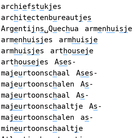
arc
h
i
e
f
s
t
u
k
j
es
arc
h
it
e
ctenb
u
reaut
j
e
s
Arg
e
nti
j
n
s
␣Q
u
ec
h
ua
arm
e
n
hu
i
sj
e
arm
e
n
hu
i
sj
es
arm
hu
i
sje
arm
hu
i
sje
s
art
h
o
usej
e
art
h
o
usej
es
A
se
s-
ma
j
e
u
rtoonsc
h
aal
A
se
s-
ma
j
e
u
rtoonsc
h
alen
A
s
-
ma
jeu
rtoonsc
h
aal
A
s
-
ma
jeu
rtoonsc
h
aaltje
A
s
-
ma
jeu
rtoonsc
h
alen
a
s
-
min
eu
rtoonsc
h
aalt
j
e