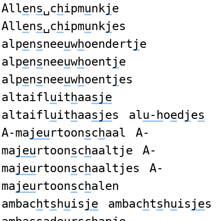
All
e
n
s
␣c
h
ipm
u
nk
j
e
All
e
n
s
␣c
h
ipm
u
nk
j
es
alp
e
n
s
nee
u
w
h
oendert
j
e
alp
e
n
s
nee
u
w
h
oent
j
e
alp
e
n
s
nee
u
w
h
oent
j
es
altaifl
u
it
h
aa
sje
altaifl
u
it
h
aa
sje
s
al
u-h
o
e
d
j
e
s
A-ma
jeu
rtoon
s
c
h
aal
A-
ma
jeu
rtoon
s
c
h
aaltje
A-
ma
jeu
rtoon
s
c
h
aaltjes
A-
ma
jeu
rtoon
s
c
h
alen
ambac
h
t
s
h
u
is
je
ambac
h
t
s
h
u
is
je
s