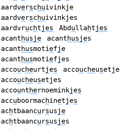
aardv
e
r
s
c
hu
ivink
j
e
aardv
e
r
s
c
hu
ivink
j
es
aardvr
u
c
h
t
jes
Abd
u
lla
h
t
jes
acant
husje
acant
husje
s
acant
hus
moti
e
f
j
e
acant
hus
moti
e
f
j
es
acco
u
c
he
urt
j
e
s
acco
u
c
he
u
s
et
j
e
acco
u
c
he
u
s
et
j
es
acco
u
nt
he
rnoemink
j
e
s
acc
u
boormac
h
in
e
t
j
e
s
ac
h
tbaanc
u
r
s
us
je
ac
h
tbaanc
u
r
s
us
je
s