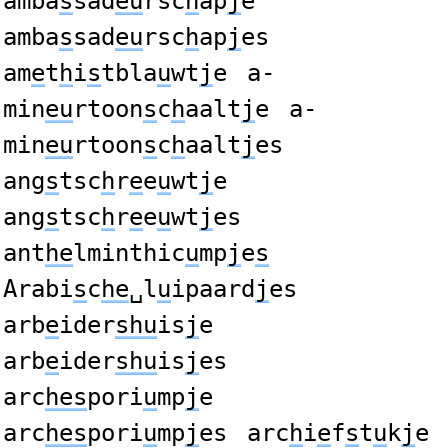
amba
s
sad
eu
rsc
h
ap
j
e
amba
s
sad
eu
rsc
h
ap
j
es
am
e
t
h
i
s
tbla
u
wt
j
e
a-
min
eu
rtoon
s
c
h
aalt
j
e
a-
min
eu
rtoon
s
c
h
aalt
j
es
ang
s
tsc
h
r
e
e
u
wt
j
e
ang
s
tsc
h
r
e
e
u
wt
j
es
ant
he
lminthic
u
mp
j
e
s
Arabi
s
c
he
␣l
u
ipaard
j
es
arb
e
ider
shu
is
j
e
arb
e
ider
shu
is
j
es
arc
hes
pori
u
mp
j
e
arc
hes
pori
u
mp
j
es
arc
h
i
e
f
s
t
u
k
j
e