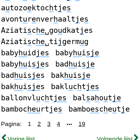
a
u
tozo
e
ktoc
h
t
j
e
s
avont
u
r
e
nver
h
aalt
j
e
s
Aziati
s
c
he
␣go
u
dkat
j
es
Aziati
s
c
he
␣ti
j
germ
u
g
baby
hu
id
jes
baby
hu
i
sje
baby
hu
i
sje
s
bad
hu
i
sje
bad
hu
i
sje
s
bak
hu
i
sje
bak
hu
i
sje
s
bakl
u
c
h
t
jes
ballonvl
u
c
h
t
jes
bal
s
a
h
o
u
t
je
bamboc
heu
rt
j
e
s
bambo
es
c
h
e
u
t
j
e
Pagina:
1
2
3
4
19
•••
Vorige lijst
Volgende lijst