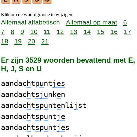
Klik om de woordgrootte te wijzigen
Allemaal alfabetisch
Allemaal op maat
6
7
8
9
10
11
12
13
14
15
16
17
18
19
20
21
Er zijn 3529 woorden bevattend met E,
H, J, S en U
aandac
h
tp
u
nt
jes
aandac
h
t
sju
nk
e
n
aandac
h
t
s
p
u
nt
e
nli
j
st
aandac
h
t
s
p
u
nt
je
aandac
h
t
s
p
u
nt
je
s