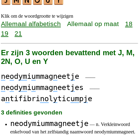
Klik om de woordgrootte te wijzigen
Allemaal alfabetisch
Allemaal op maat
18
19
21
Er zijn 3 woorden bevattend met J, M,
2N, O, U en Y
n
e
o
d
ym
i
u
mmag
n
eet
j
e
——
n
e
o
d
ym
i
u
mmag
n
eet
j
es
——
a
n
tifibri
no
l
y
tic
um
p
j
e
3 definities gevonden
neodymiummagneetje
— n. Verkleinwoord
enkelvoud van het zelfstandig naamwoord neodymiummagneet.