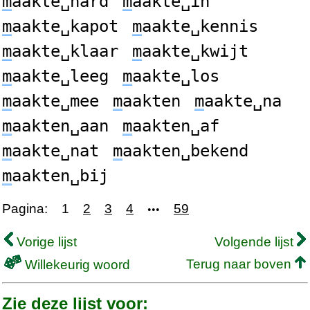
m
aakte␣hard
m
aakte␣in
m
aakte␣kapot
m
aakte␣kennis
m
aakte␣klaar
m
aakte␣kwijt
m
aakte␣leeg
m
aakte␣los
m
aakte␣mee
m
aakten
m
aakte␣na
m
aakten␣aan
m
aakten␣af
m
aakte␣nat
m
aakten␣bekend
m
aakten␣bij
Pagina:
1
2
3
4
59
•••
Vorige lijst
Volgende lijst
Terug naar boven
Willekeurig woord
Zie deze lijst voor: