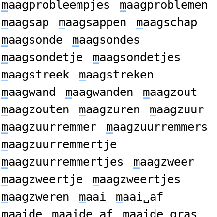
m
aagprobleempjes
m
aagproblemen
m
aagsap
m
aagsappen
m
aagschap
m
aagsonde
m
aagsondes
m
aagsondetje
m
aagsondetjes
m
aagstreek
m
aagstreken
m
aagwand
m
aagwanden
m
aagzout
m
aagzouten
m
aagzuren
m
aagzuur
m
aagzuurremmer
m
aagzuurremmers
m
aagzuurremmertje
m
aagzuurremmertjes
m
aagzweer
m
aagzweertje
m
aagzweertjes
m
aagzweren
m
aai
m
aai␣af
m
aaide
m
aaide␣af
m
aaide␣gras