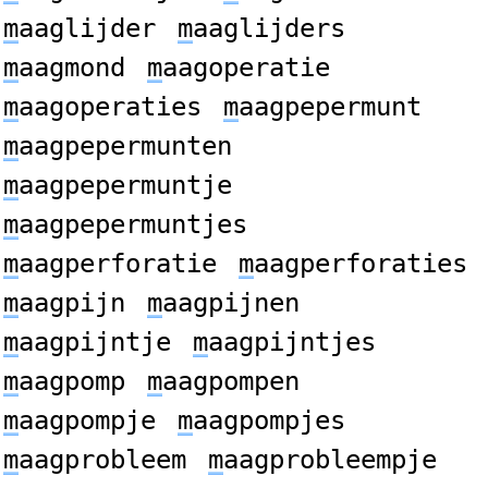
m
aaglijder
m
aaglijders
m
aagmond
m
aagoperatie
m
aagoperaties
m
aagpepermunt
m
aagpepermunten
m
aagpepermuntje
m
aagpepermuntjes
m
aagperforatie
m
aagperforaties
m
aagpijn
m
aagpijnen
m
aagpijntje
m
aagpijntjes
m
aagpomp
m
aagpompen
m
aagpompje
m
aagpompjes
m
aagprobleem
m
aagprobleempje