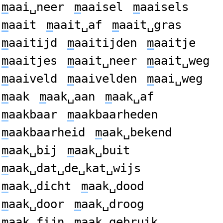
m
aai␣neer
m
aaisel
m
aaisels
m
aait
m
aait␣af
m
aait␣gras
m
aaitijd
m
aaitijden
m
aaitje
m
aaitjes
m
aait␣neer
m
aait␣weg
m
aaiveld
m
aaivelden
m
aai␣weg
m
aak
m
aak␣aan
m
aak␣af
m
aakbaar
m
aakbaarheden
m
aakbaarheid
m
aak␣bekend
m
aak␣bij
m
aak␣buit
m
aak␣dat␣de␣kat␣wijs
m
aak␣dicht
m
aak␣dood
m
aak␣door
m
aak␣droog
m
aak␣fijn
m
aak␣gebruik