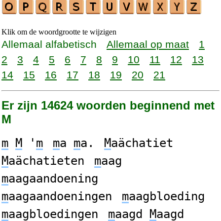
Klik om de woordgrootte te wijzigen
Allemaal alfabetisch
Allemaal op maat
1
2
3
4
5
6
7
8
9
10
11
12
13
14
15
16
17
18
19
20
21
Er zijn 14624 woorden beginnend met
M
m
M
'
m
m
a
m
a.
M
aächatiet
M
aächatieten
m
aag
m
aagaandoening
m
aagaandoeningen
m
aagbloeding
m
aagbloedingen
m
aagd
M
aagd