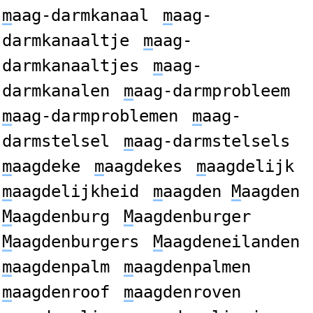
m
aag-darmkanaal
m
aag-
darmkanaaltje
m
aag-
darmkanaaltjes
m
aag-
darmkanalen
m
aag-darmprobleem
m
aag-darmproblemen
m
aag-
darmstelsel
m
aag-darmstelsels
m
aagdeke
m
aagdekes
m
aagdelijk
m
aagdelijkheid
m
aagden
M
aagden
M
aagdenburg
M
aagdenburger
M
aagdenburgers
M
aagdeneilanden
m
aagdenpalm
m
aagdenpalmen
m
aagdenroof
m
aagdenroven