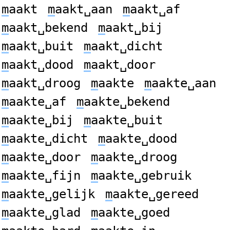
m
aakt
m
aakt␣aan
m
aakt␣af
m
aakt␣bekend
m
aakt␣bij
m
aakt␣buit
m
aakt␣dicht
m
aakt␣dood
m
aakt␣door
m
aakt␣droog
m
aakte
m
aakte␣aan
m
aakte␣af
m
aakte␣bekend
m
aakte␣bij
m
aakte␣buit
m
aakte␣dicht
m
aakte␣dood
m
aakte␣door
m
aakte␣droog
m
aakte␣fijn
m
aakte␣gebruik
m
aakte␣gelijk
m
aakte␣gereed
m
aakte␣glad
m
aakte␣goed