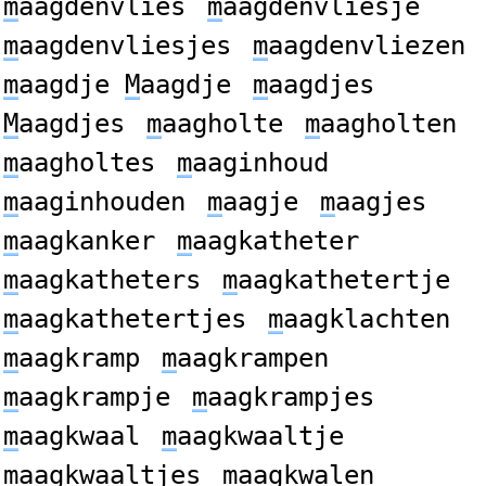
m
aagdenvlies
m
aagdenvliesje
m
aagdenvliesjes
m
aagdenvliezen
m
aagdje
M
aagdje
m
aagdjes
M
aagdjes
m
aagholte
m
aagholten
m
aagholtes
m
aaginhoud
m
aaginhouden
m
aagje
m
aagjes
m
aagkanker
m
aagkatheter
m
aagkatheters
m
aagkathetertje
m
aagkathetertjes
m
aagklachten
m
aagkramp
m
aagkrampen
m
aagkrampje
m
aagkrampjes
m
aagkwaal
m
aagkwaaltje
m
aagkwaaltjes
m
aagkwalen