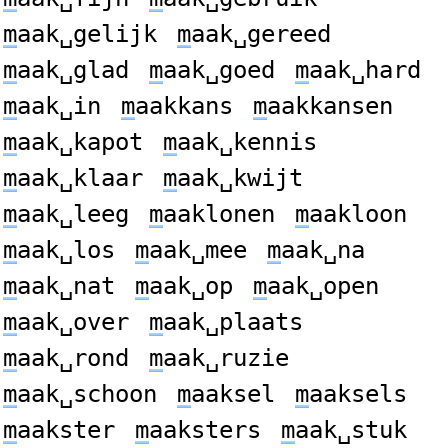
m
aak␣gelijk
m
aak␣gereed
m
aak␣glad
m
aak␣goed
m
aak␣hard
m
aak␣in
m
aakkans
m
aakkansen
m
aak␣kapot
m
aak␣kennis
m
aak␣klaar
m
aak␣kwijt
m
aak␣leeg
m
aaklonen
m
aakloon
m
aak␣los
m
aak␣mee
m
aak␣na
m
aak␣nat
m
aak␣op
m
aak␣open
m
aak␣over
m
aak␣plaats
m
aak␣rond
m
aak␣ruzie
m
aak␣schoon
m
aaksel
m
aaksels
m
aakster
m
aaksters
m
aak␣stuk