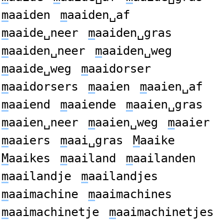
m
aaiden
m
aaiden␣af
m
aaide␣neer
m
aaiden␣gras
m
aaiden␣neer
m
aaiden␣weg
m
aaide␣weg
m
aaidorser
m
aaidorsers
m
aaien
m
aaien␣af
m
aaiend
m
aaiende
m
aaien␣gras
m
aaien␣neer
m
aaien␣weg
m
aaier
m
aaiers
m
aai␣gras
M
aaike
M
aaikes
m
aailand
m
aailanden
m
aailandje
m
aailandjes
m
aaimachine
m
aaimachines
m
aaimachinetje
m
aaimachinetjes