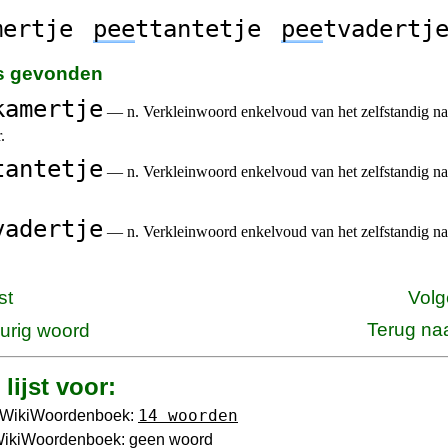
mertje
pee
ttantetje
pee
tvadertj
es gevonden
kamertje
— n. Verkleinwoord enkelvoud van het zelfstandig 
.
tantetje
— n. Verkleinwoord enkelvoud van het zelfstandig 
vadertje
— n. Verkleinwoord enkelvoud van het zelfstandig 
st
Volg
Terug na
urig woord
lijst voor:
14 woorden
 WikiWoordenboek:
WikiWoordenboek: geen woord