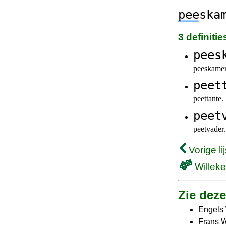
pee
ska
3 definiti
pees
peeskamer
peet
peettante.
peet
peetvader.
Vorige lij
Willeke
Zie deze 
Engels
Frans 