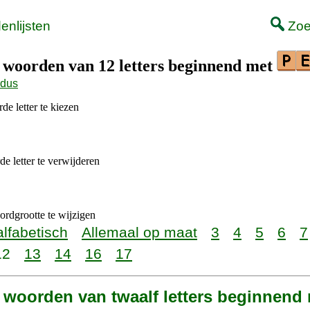
nlijsten
Zoe
t woorden van 12 letters beginnend met
odus
de letter te kiezen
e letter te verwijderen
rdgrootte te wijzigen
alfabetisch
Allemaal op maat
3
4
5
6
7
12
13
14
16
17
3 woorden van twaalf letters beginnend