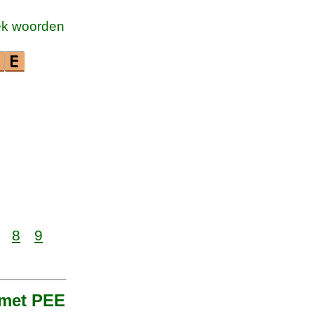
k woorden
8
9
 met PEE