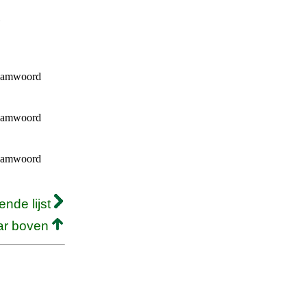
e
naamwoord
naamwoord
naamwoord
ende lijst
ar boven