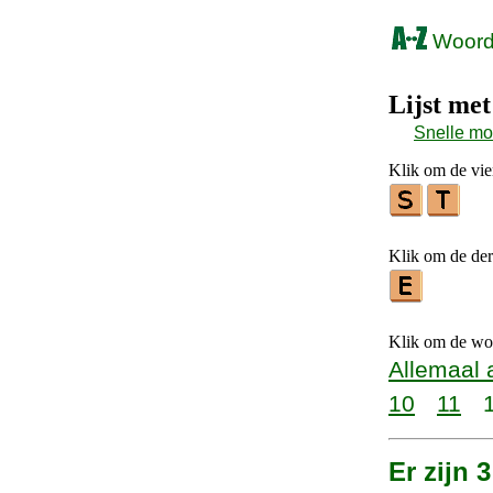
Woorde
Lijst me
Snelle m
Klik om de vier
Klik om de derd
Klik om de woo
Allemaal 
10
11
Er zijn 