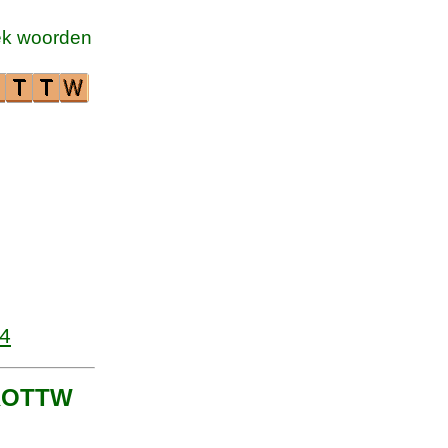
k woorden
4
t ROTTW