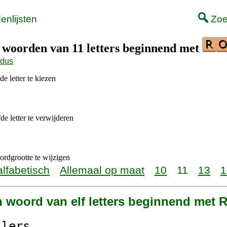
nlijsten
Zoe
t woorden van 11 letters beginnend met
odus
e letter te kiezen
de letter te verwijderen
rdgrootte te wijzigen
alfabetisch
Allemaal op maat
10
11
13
1
én woord van elf letters beginnend me
ilers