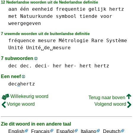
12 Nederlandse woorden uit de Nederlandse definitie
aan
één
eenheid
frequentie
gelijk
hertz
met
Natuurkunde
symbool
tiende
voor
weergegeven
7 vreemde woorden uit de buitenlandse definitie
fréquence
mesure
Métrologie
Rare
Système
Unité
Unité␣de␣mesure
7 subwoorden
dec dec.
deci-
her her-
hert
hertz
Een neef
dec
a
hertz
Willekeurig woord
Terug naar boven
Vorige woord
Volgend woord
Zie dit woord in een andere taal
English
Français
Español
Italiano
Deutsch