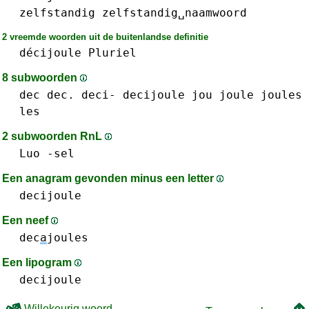
zelfstandig
zelfstandig␣naamwoord
2 vreemde woorden uit de buitenlandse definitie
décijoule
Pluriel
8 subwoorden
dec dec.
deci-
decijoule
jou
joule
joules
les
2 subwoorden RnL
Luo
-sel
Een anagram gevonden minus een letter
decijoule
Een neef
dec
a
joules
Een lipogram
decijoule
Willekeurig woord