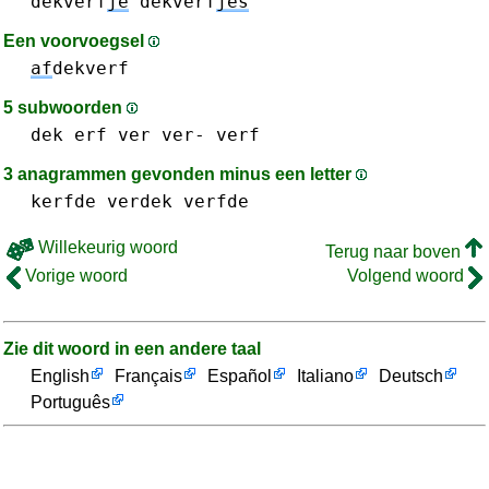
dekverf
je
dekverf
jes
Een voorvoegsel
af
dekverf
5 subwoorden
dek
erf
ver ver-
verf
3 anagrammen gevonden minus een letter
kerfde
verdek
verfde
Willekeurig woord
Terug naar boven
Vorige woord
Volgend woord
Zie dit woord in een andere taal
English
Français
Español
Italiano
Deutsch
Português