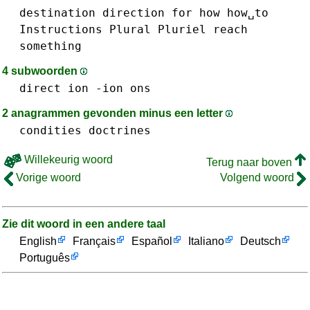
destination
direction
for
how
how␣to
Instructions
Plural
Pluriel
reach
something
4 subwoorden
direct
ion -ion
ons
2 anagrammen gevonden minus een letter
condities
doctrines
Willekeurig woord
Terug naar boven
Vorige woord
Volgend woord
Zie dit woord in een andere taal
English
Français
Español
Italiano
Deutsch
Português