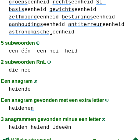
groeps
eenheid
rechts
eenheid
SI-
basis
eenheid
gewichts
eenheid
zelfmoord
eenheid
besturings
eenheid
aanhoudings
eenheid
antiterreur
eenheid
astronomische
␣eenheid
5 subwoorden
een één -een
hei
-heid
2 subwoorden RnL
die
nee
Een anagram
heiende
Een anagram gevonden met een extra letter
heidene
n
3 anagrammen gevonden minus een letter
heiden
heiend
ideeën