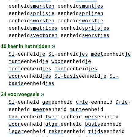
eenheid
smarkten
eenheid
smuntjes
eenheid
sprijsje
eenheid
sprijzen
eenheid
sworsten
eenheid
sworstje
eenheid
smatrices
eenheid
sprijsjes
eenheid
svectoren
eenheid
sworstjes
10 keer in het midden
SI
-eenheid
je
SI
-eenheid
jes
meet
eenheid
je
munt
eenheid
je
woon
eenheid
je
meet
eenheid
jes
munt
eenheid
jes
woon
eenheid
jes
SI-basis
eenheid
je
SI-
basis
eenheid
jes
24 voorvoegsels
SI
-eenheid
gem
eenheid
drie
-eenheid
Drie
-
eenheid
meet
eenheid
munt
eenheid
taal
eenheid
twee
-eenheid
werk
eenheid
woon
eenheid
algem
eenheid
basis
eenheid
leger
eenheid
reken
eenheid
tijds
eenheid