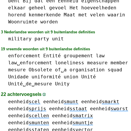
bent
Bij
dat
één
Eenheid
eigenschappen
elkaar
geheel
gevoel
Het
hoeveelheden
horend
kenmerkende
Maat
met
velen
waarin
Woonruimte
worden
3 Nederlandse woorden uit 9 buitenlandse definities
military
party
unit
19 vreemde woorden uit 9 buitenlandse definities
enforcement
Entité
groupement
law
law␣enforcement
loneliness
measure
member
mesure
Obsolete
of␣a
organisation
squad
Unidade
uniformité
union
Unité
Unité␣de␣mesure
Unity
22 achtervoegsels
eenheid
scel
eenheid
smunt
eenheid
smarkt
eenheid
sprijs
eenheid
sstaat
eenheid
sworst
eenheid
scellen
eenheid
smatrix
eenheid
smunten
eenheid
smuntje
eenheid
sstaten
eenheid
svector