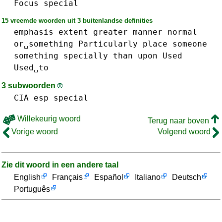
Focus
special
15 vreemde woorden uit 3 buitenlandse definities
emphasis
extent
greater
manner
normal
or␣something
Particularly
place
someone
something
specially
than
upon
Used
Used␣to
3 subwoorden
CIA
esp
special
Willekeurig woord
Terug naar boven
Vorige woord
Volgend woord
Zie dit woord in een andere taal
English
Français
Español
Italiano
Deutsch
Português