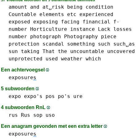
amount
and
at␣risk
being
condition
Countable
elements
etc
experienced
exposed
exposing
facing
financial
f-
number
Horticulture
instance
Lack
losses
number
photograph
Photography
piece
protection
scandal
something
such
such␣as
sun
taking
That
the
uncountable
uncovered
unprotected
used
weather
which
Een achtervoegsel
exposure
s
5 subwoorden
expo
expo's
pos po's
ure
4 subwoorden RnL
rus Rus
sop
uso
Een anagram gevonden met een extra letter
exposure
s