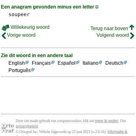
Een anagram gevonden minus een letter
soupeer
Willekeurig woord
Terug naar boven
Vorige woord
Volgend woord
Zie dit woord in een andere taal
English
Français
Español
Italiano
Deutsch
Português
Deze site maakt gebruik van computercookies, klik om
meer te weten
. Ons
privacybeleid
.
© Ortograf Inc. Website bijgewerkt op 23 juni 2023 (v-2.0.1
b
).
Informatie &