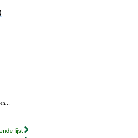
Q
nsen…
ende lijst