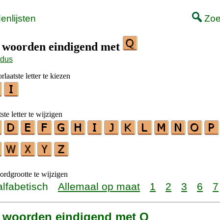
nlijsten
Zoe
t woorden eindigend met
odus
laatste letter te kiezen
ste letter te wijzigen
rdgrootte te wijzigen
alfabetisch
Allemaal op maat
1
2
3
6
7
 7 woorden eindigend met Q