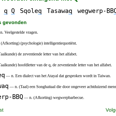
q
Q
Sqole
q
Tasawa
q
wegwerp-BB
es gevonden
. Veelgestelde vragen.
(Afkorting) (psychologie) intelligentiequotiënt.
alkunde) de zeventiende letter van het alfabet.
alkunde) hoofdletter van de q, de zeventiende letter van het alfabet.
eq
— n. Een dialect van het Atayal dat gesproken wordt in Taiwan.
waq
— n. (Taal) een Songhaitaal die door ongeveer achtduizend me
erp-BBQ
— n. (Afkorting) wegwerpbarbecue.
st
Volg