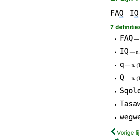
FA
Q
I
Q
7 definiti
FAQ
— n
IQ
— n. 
q
— n. (Ta
Q
— n. (Ta
Sqol
Tasa
wegw
Vorige lij