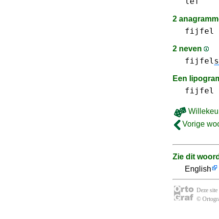
lef
2 anagramme
fijfel
2 neven
fijfel
s
Een lipogr
fijfel
Willekeu
Vorige wo
Zie dit woor
English
Deze site
© Ortogra