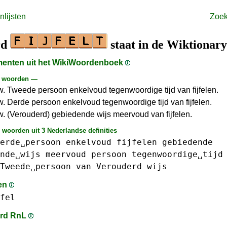
lijsten
Zoe
rd
staat in de Wiktionary
gmenten uit het WikiWoordenboek
e woorden —
. Tweede persoon enkelvoud tegenwoordige tijd van fijfelen.
. Derde persoon enkelvoud tegenwoordige tijd van fijfelen.
. (Verouderd) gebiedende wijs meervoud van fijfelen.
 woorden uit 3 Nederlandse definities
erde␣persoon
enkelvoud
fijfelen
gebiedende
nde␣wijs
meervoud
persoon
tegenwoordige␣tijd
Tweede␣persoon
van
Verouderd
wijs
en
fel
rd RnL