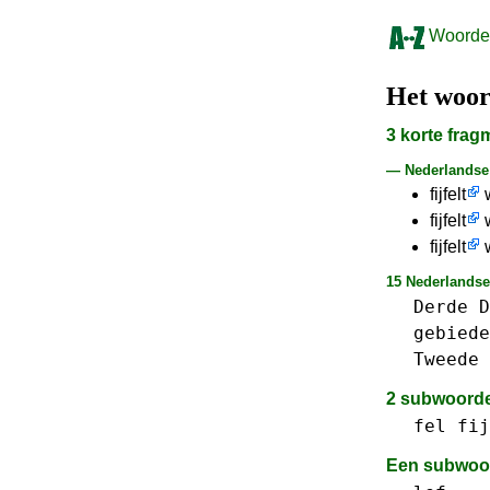
Woorden
Het woo
3 korte fra
— Nederlands
fijfelt
w
fijfelt
w
fijfelt
w
15 Nederlandse
Derde
D
gebiede
Tweede
2 subwoord
fel
fij
Een subwoo