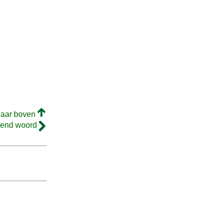
naar boven
gend woord