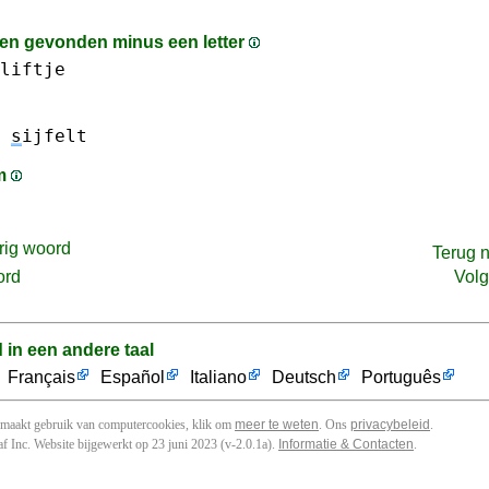
n gevonden minus een letter
liftje
s
ijfelt
am
rig woord
Terug 
ord
Vol
d in een andere taal
Français
Español
Italiano
Deutsch
Português
 maakt gebruik van computercookies, klik om
meer te weten
. Ons
privacybeleid
.
f Inc. Website bijgewerkt op 23 juni 2023 (v-2.0.1
a
).
Informatie & Contacten
.