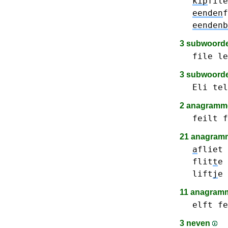
kip
file
eenden
f
eendenb
3 subwoord
file
le
3 subwoord
Eli
tel
2 anagram
feilt
f
21 anagramm
a
fliet
flit
t
e
lift
j
e
11 anagramm
elft
fe
3 neven