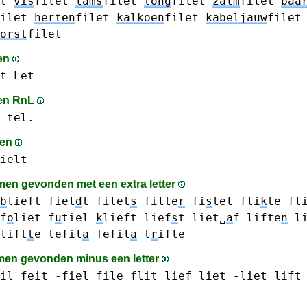
t
vis
filet
lams
filet
tong
filet
zalm
filet
baa
ilet
herten
filet
kalkoen
filet
kabeljauw
filet
orst
filet
en
t Let
en RnL
 tel.
men
ielt
en gevonden met een extra letter
b
lieft
fiel
d
t
filet
s
filte
r
fi
s
tel
fli
k
te
fl
f
o
liet
f
u
tiel
k
lieft
lief
s
t
liet␣
a
f
lifte
n
l
lift
t
e
tefil
a
Tefil
a
t
r
ifle
en gevonden minus een letter
il
feit
-fiel
file
flit
lief
liet -liet
lift