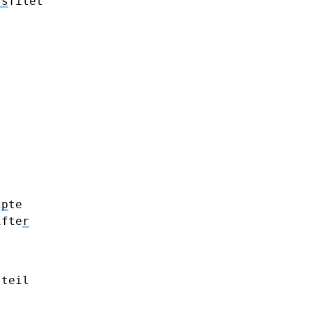
rs
filet
i
p
te
ifte
r
teil