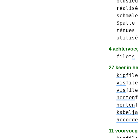
plusieu
réalisé
schmale
Spalte
ténues
utilisé
4 achtervoe
filet
s
27 keer in h
kip
file
vis
file
vis
file
herten
f
herten
f
kabelja
accorde
11 voorvoeg