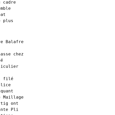
u
cadre
emble
eat
e
plus
re
Balafre
hasse
chez
né
ticulier
t
l
filé
élice
iquant
e
Maillage
rtig
ont
ante
Pli