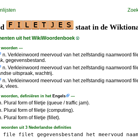
lijsten
Zoe
rd
staat in de Wiktion
gmenten uit het WikiWoordenboek
e woorden —
n. Verkleinwoord meervoud van het zelfstandig naamwoord fil
ak, gegevensbestand.
n. Verkleinwoord meervoud van het zelfstandig naamwoord fil
ndse uitspraak, wachtrij.
n. Verkleinwoord meervoud van het zelfstandig naamwoord file
k, vlees.
woorden, definiëren in het
Engels
—
n. Plural form of filetje (queue / traffic jam).
 n. Plural form of filetje (computing).
n. Plural form of filetje (fillet).
 woorden uit 3 Nederlandse definities
file
filet
gegevensbestand
het
meervoud
naa