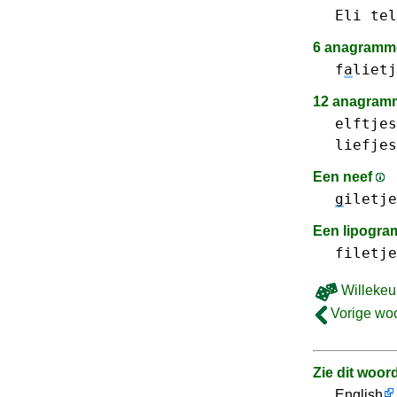
Eli
tel
6 anagramme
f
a
lietj
12 anagramm
elftjes
liefjes
Een neef
g
iletje
Een lipogr
filetje
Willekeu
Vorige wo
Zie dit woor
English