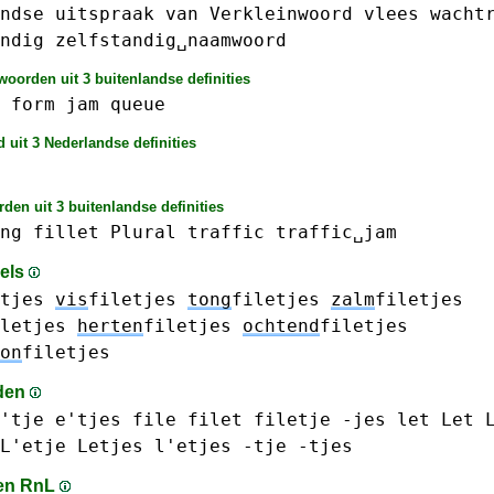
ndse
uitspraak
van
Verkleinwoord
vlees
wacht
ndig
zelfstandig␣naamwoord
oorden uit 3 buitenlandse definities
form
jam
queue
 uit 3 Nederlandse definities
den uit 3 buitenlandse definities
ng
fillet
Plural
traffic
traffic␣jam
sels
tjes
vis
filetjes
tong
filetjes
zalm
filetjes
letjes
herten
filetjes
ochtend
filetjes
on
filetjes
den
'tje
e'tjes
file
filet
filetje
-jes
let Let
L'etje
Letjes l'etjes
-tje
-tjes
en RnL