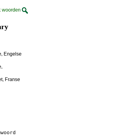
k woorden
ary
e, Engelse
e,
t, Franse
mwoord