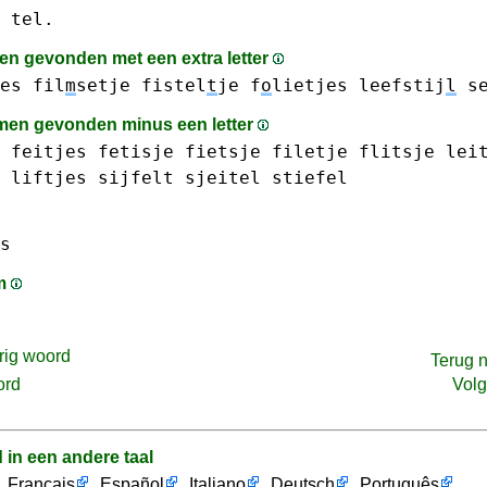
 tel.
n gevonden met een extra letter
es
fil
m
setje
fistel
t
je
f
o
lietjes
leefstij
l
s
en gevonden minus een letter
feitjes
fetisje
fietsje
filetje
flitsje
lei
liftjes
sijfelt
sjeitel
stiefel
s
am
rig woord
Terug 
ord
Vol
d in een andere taal
Français
Español
Italiano
Deutsch
Português