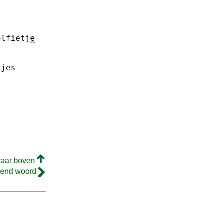
elfietj
e
tjes
naar boven
gend woord