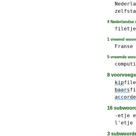
Nederla
zelfsta
4 Nederlandse w
filetje
1 vreemd woord
Franse
5 vreemde woor
computi
8 voorvoeg
kip
file
baars
fi
accorde
16 subwoor
-etje e
l'etje 
3 subwoord