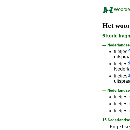
Woorden
Het woo
6 korte fra
— Nederlands
filetjes
uitspra
filetjes
Nederla
filetjes
uitspraa
— Nederlandse 
filetjes 
filetjes
filetjes 
15 Nederlandse
Engelse