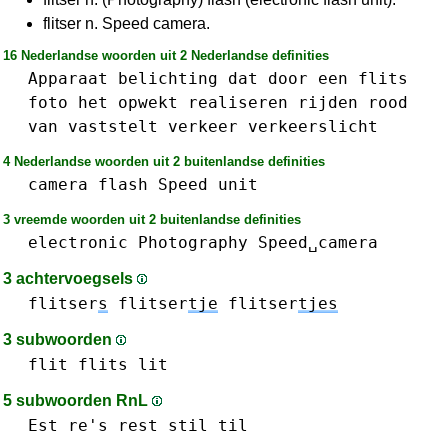
flitser n. Speed camera.
16 Nederlandse woorden uit 2 Nederlandse definities
Apparaat
belichting
dat
door
een
flits
foto
het
opwekt
realiseren
rijden
rood
van
vaststelt
verkeer
verkeerslicht
4 Nederlandse woorden uit 2 buitenlandse definities
camera
flash
Speed
unit
3 vreemde woorden uit 2 buitenlandse definities
electronic
Photography
Speed␣camera
3 achtervoegsels
flitser
s
flitser
tje
flitser
tjes
3 subwoorden
flit
flits
lit
5 subwoorden RnL
Est
re's
rest
stil
til