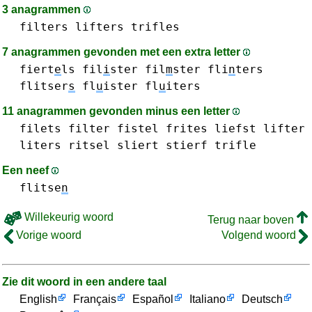
3 anagrammen
filters
lifters
trifles
7 anagrammen gevonden met een extra letter
fiert
e
ls
fil
i
ster
fil
m
ster
fli
n
ters
flitser
s
fl
u
ister
fl
u
iters
11 anagrammen gevonden minus een letter
filets
filter
fistel
frites
liefst
lifter
liters
ritsel
sliert
stierf
trifle
Een neef
flitse
n
Willekeurig woord
Terug naar boven
Vorige woord
Volgend woord
Zie dit woord in een andere taal
English
Français
Español
Italiano
Deutsch