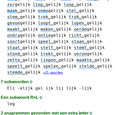
zor
gelijk
liep
␣gelijk
loop
␣gelijk
maak
␣gelijk
onmo
gelijk
stel
␣gelijk
stem
␣gelijk
trek
␣gelijk
trok
␣gelijk
gevoe
gelijk
loopt
␣gelijk
lopen
␣gelijk
maakt
␣gelijk
maken
␣gelijk
oerde
gelijk
ondra
gelijk
ontie
gelijk
richt
␣gelijk
soort
gelijk
speel
␣gelijk
staan
␣gelijk
staat
␣gelijk
stelt
␣gelijk
stemt
␣gelijk
stond
␣gelijk
trekt
␣gelijk
veron
gelijk
zette
␣gelijk
liepen
␣gelijk
maakte
␣gelijk
speelt
␣gelijk
spelen
␣gelijk
stelde
␣gelijk
stemde
␣gelijk
+25 woorden
7 subwoorden
Eli
-elijk
gel
ijk
lij
lijk -lijk
Een subwoord RnL
leg
2 anagrammen gevonden met een extra letter