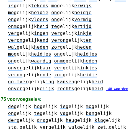
is
gelijk
tekens
mo
gelijk
erwijs
mo
gelijk
heidje
on
gelijk
heidje
on
gelijk
vloers
on
gelijk
vormig
onmo
gelijk
heid
te
gelijk
ertijd
ver
gelijk
ingen
ver
gelijk
inkje
veron
gelijk
end
veron
gelijk
ten
wal
gelijk
heden
zor
gelijk
heden
mo
gelijk
heidjes
on
gelijk
heidjes
on
gelijk
waardig
onmo
gelijk
heden
onver
gelijk
baar
ver
gelijk
inkjes
veron
gelijk
ende
zor
gelijk
heidje
golfver
gelijk
ing
kansen
gelijk
heid
onver
gelijk
elijk
rechts
gelijk
heid
+48 woorden
75 voorvoegsels
de
gelijk
ho
gelijk
ie
gelijk
mo
gelijk
on
gelijk
te
gelijk
va
gelijk
ban
gelijk
der
gelijk
dra
gelijk
heu
gelijk
kla
gelijk
sta
␣gelijk
ver
gelijk
wal
gelijk
zet
␣gelijk