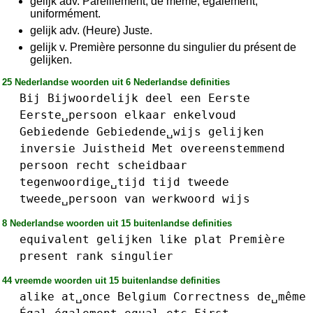
gelijk adv. Pareillement, de même, également,
uniformément.
gelijk adv. (Heure) Juste.
gelijk v. Première personne du singulier du présent de
gelijken.
25 Nederlandse woorden uit 6 Nederlandse definities
Bij
Bijwoordelijk
deel
een
Eerste
Eerste␣persoon
elkaar
enkelvoud
Gebiedende
Gebiedende␣wijs
gelijken
inversie
Juistheid
Met
overeenstemmend
persoon
recht
scheidbaar
tegenwoordige␣tijd
tijd
tweede
tweede␣persoon
van
werkwoord
wijs
8 Nederlandse woorden uit 15 buitenlandse definities
equivalent
gelijken
like
plat
Première
present
rank
singulier
44 vreemde woorden uit 15 buitenlandse definities
alike
at␣once
Belgium
Correctness
de␣même