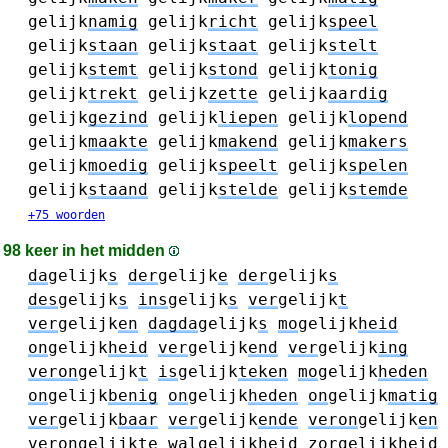
gelijk
namig
gelijk
richt
gelijk
speel
gelijk
staan
gelijk
staat
gelijk
stelt
gelijk
stemt
gelijk
stond
gelijk
tonig
gelijk
trekt
gelijk
zette
gelijk
aardig
gelijk
gezind
gelijk
liepen
gelijk
lopend
gelijk
maakte
gelijk
makend
gelijk
makers
gelijk
moedig
gelijk
speelt
gelijk
spelen
gelijk
staand
gelijk
stelde
gelijk
stemde
+75 woorden
98 keer in het midden
da
gelijk
s
der
gelijk
e
der
gelijk
s
des
gelijk
s
ins
gelijk
s
ver
gelijk
t
ver
gelijk
en
dagda
gelijk
s
mo
gelijk
heid
on
gelijk
heid
ver
gelijk
end
ver
gelijk
ing
veron
gelijk
t
is
gelijk
teken
mo
gelijk
heden
on
gelijk
benig
on
gelijk
heden
on
gelijk
matig
ver
gelijk
baar
ver
gelijk
ende
veron
gelijk
en
veron
gelijk
te
wal
gelijk
heid
zor
gelijk
heid