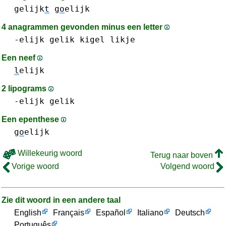
gelijk
t
g
o
elijk
4 anagrammen gevonden minus een letter
-elijk
gelik
kigel
likje
Een neef
l
elijk
2 lipograms
-elijk
gelik
Een epenthese
g
o
elijk
Willekeurig woord
Terug naar boven
Vorige woord
Volgend woord
Zie dit woord in een andere taal
English
Français
Español
Italiano
Deutsch
Português