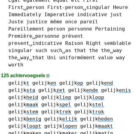
Égal
également
equal
etc
First
First␣person
First-person␣singular
Heure
Immediately
Imperative
indicative
just
Juste
justice
même
once
pareil
Pareillement
person
personne
Pertaining
Première␣personne
présent
present␣indicative
Raison
Right
semblable
singular
such
such␣as
that
the
the␣way
the␣way␣that
Uni
uniformément
value
way
worth
125 achtervoegsels
gelijk
t
gelijk
en
gelijk
op
gelijk
end
gelijk
sta
gelijk
zet
gelijk
ende
gelijk
enis
gelijk
heid
gelijk
liep
gelijk
loop
gelijk
maak
gelijk
spel
gelijk
stel
gelijk
stem
gelijk
trek
gelijk
trok
gelijk
benig
gelijk
elijk
gelijk
heden
gelijk
loopt
gelijk
lopen
gelijk
maakt
gelijk
maken
gelijk
maker
gelijk
matig