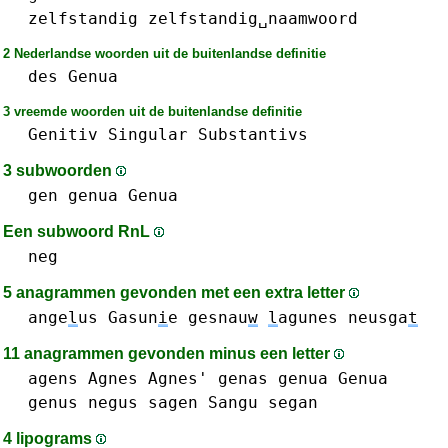
zelfstandig
zelfstandig␣naamwoord
2 Nederlandse woorden uit de buitenlandse definitie
des
Genua
3 vreemde woorden uit de buitenlandse definitie
Genitiv
Singular
Substantivs
3 subwoorden
gen
genua Genua
Een subwoord RnL
neg
5 anagrammen gevonden met een extra letter
ange
l
us
Gasun
i
e
gesnau
w
l
agunes
neusga
t
11 anagrammen gevonden minus een letter
agens
Agnes Agnes'
genas
genua Genua
genus
negus
sagen
Sangu
segan
4 lipograms