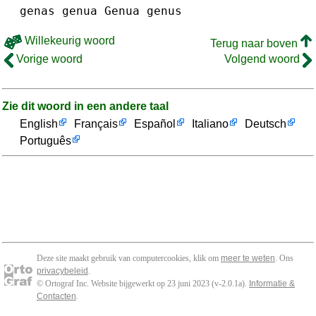
genas
genua Genua
genus
Willekeurig woord
Terug naar boven
Vorige woord
Volgend woord
Zie dit woord in een andere taal
English
Français
Español
Italiano
Deutsch
Português
Deze site maakt gebruik van computercookies, klik om
meer te weten
. Ons
privacybeleid
.
© Ortograf Inc. Website bijgewerkt op 23 juni 2023 (v-2.0.1
a
).
Informatie &
Contacten
.