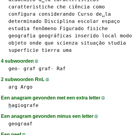
caratteristiche
che
ciência
como
configura
considerando
Curso
de␣la
determinado
Disciplina
escolar
espaço
estudia
fenômeno
Figurado
fisiche
geografia
geográficas
inserido
local
modo
objeto
onde
que
scienza
situação
studia
superficie
tierra
uma
4 subwoorden
geo-
graf graf-
Raf
2 subwoorden RnL
arg
Argo
Een anagram gevonden met een extra letter
h
agiografe
Een anagram gevonden minus een letter
geograaf
Een neef