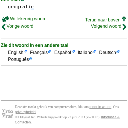
geografi
e
Willekeurig woord
Terug naar boven
Vorige woord
Volgend woord
Zie dit woord in een andere taal
English
Français
Español
Italiano
Deutsch
Português
Deze site maakt gebruik van computercookies, klik om
meer te weten
. Ons
privacybeleid
.
© Ortograf Inc. Website bijgewerkt op 23 juni 2023 (v-2.0.1
b
).
Informatie &
Contacten
.