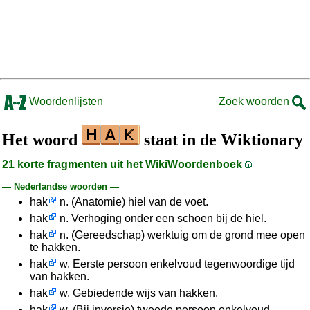
Woordenlijsten
Zoek woorden
Het woord
staat in de Wiktionary
21 korte fragmenten uit het WikiWoordenboek
— Nederlandse woorden —
hak
n. (Anatomie) hiel van de voet.
hak
n. Verhoging onder een schoen bij de hiel.
hak
n. (Gereedschap) werktuig om de grond mee open
te hakken.
hak
w. Eerste persoon enkelvoud tegenwoordige tijd
van hakken.
hak
w. Gebiedende wijs van hakken.
hak
w. (Bij inversie) tweede persoon enkelvoud