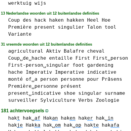
werktuig
wijs
13 Nederlandse woorden uit 12 buitenlandse definities
Coup
des
hack
haken
hakken
Heel
Hoe
Première
present
singulier
Talon
tool
Variante
31 vreemde woorden uit 12 buitenlandse definities
agricultural
Aktiv
Balafre
cheval
Coup␣de␣hache
entaille
First
First␣person
First-person␣singular
foot
gardening
hache
Imperativ
Imperative
indicative
monté
of␣a
person
personne
pour
Präsens
Première␣personne
présent
present␣indicative
shoe
singular
surname
surveiller
Sylviculture
Verbs
Zoologie
181 achtervoegsels
hak
t
hak␣
af
Hak
an
hak
en
hak
er
hak␣
in
hak
je
Hak
ka
hak␣
om
hak␣
op
hak
te
hak
afa