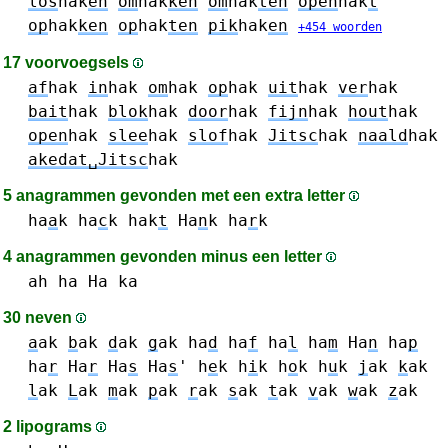
los
hak
en
om
hak
ken
om
hak
ten
open
hak
t
op
hak
ken
op
hak
ten
pik
hak
en
+454 woorden
17 voorvoegsels
af
hak
in
hak
om
hak
op
hak
uit
hak
ver
hak
bait
hak
blok
hak
door
hak
fijn
hak
hout
hak
open
hak
slee
hak
slof
hak
Jitsc
hak
naald
hak
akedat␣Jitsc
hak
5 anagrammen gevonden met een extra letter
ha
a
k
ha
c
k
hak
t
Ha
n
k
ha
r
k
4 anagrammen gevonden minus een letter
ah
ha Ha
ka
30 neven
a
ak
b
ak
d
ak
g
ak
ha
d
ha
f
ha
l
ha
m
Ha
n
ha
p
ha
r
Ha
r
Ha
s
Ha
s
'
h
e
k
h
i
k
h
o
k
h
u
k
j
ak
k
ak
l
ak
L
ak
m
ak
p
ak
r
ak
s
ak
t
ak
v
ak
w
ak
z
ak
2 lipograms