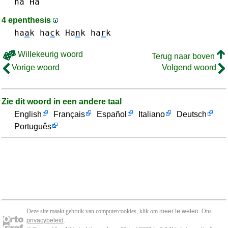
ha Ha
4 epenthesis
ha
a
k
ha
c
k
Ha
n
k
ha
r
k
Willekeurig woord
Terug naar boven
Vorige woord
Volgend woord
Zie dit woord in een andere taal
English
Français
Español
Italiano
Deutsch
Português
Deze site maakt gebruik van computercookies, klik om
meer te weten
. Ons
privacybeleid
.