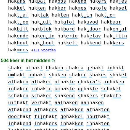
Hak
ans
hak
bal
hak
bos
hak
end
hak
ers
hak
jes
hak
kel
hak
ken
hak
ker
hak
mes
hak
ofe
hak
sel
hak
t␣af
hak
tak
hak
ten
hak
t␣in
hak
t␣om
hak
t␣op
hak␣
uit
hak
afot
hak
avod
hak
baar
hak
bijl
hak
blok
hak
bord
hak␣
door
hak
en␣af
hak
ende
hak
en␣in
hak
erig
hak
etav
hak␣
fijn
hak
hout
hak␣
hout
hak
kelt
hak
kend
hak
kers
hak
moes
+131 woorden
504 keer in het midden
s
hak
e
af
hak
t
C
hak
ma
c
hak
ra
ge
hak
t
in
hak
t
om
hak
t
op
hak
t
s
hak
en
s
hak
er
s
hak
es
s
hak
et
af
hak
en
af
hak
er
af
hak
te
c
hak
ra's
in
hak
en
in
hak
er
in
hak
te
om
hak
te
op
hak
te
sc
hak
el
sc
hak
en
sc
hak
er
s
hak
end
s
hak
ers
s
hak
ete
uit
hak
t
ver
hak
t
aal
hak
en
aan
hak
en
af
hak
end
af
hak
ers
af
hak
ken
af
hak
ten
door
hak
t
fijn
hak
t
ge
hak
kel
hout
hak
t
in
hak
end
in
hak
ers
in
hak
ken
in
hak
ten