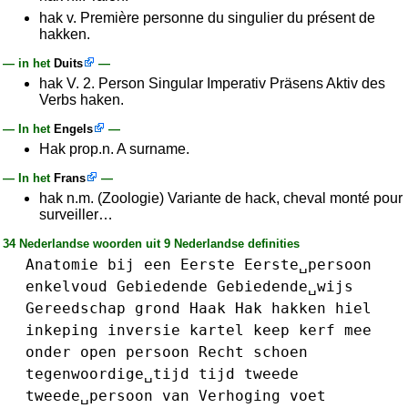
hak v. Première personne du singulier du présent de
hakken.
— in het
Duits
—
hak V. 2. Person Singular Imperativ Präsens Aktiv des
Verbs haken.
— In het
Engels
—
Hak prop.n. A surname.
— In het
Frans
—
hak n.m. (Zoologie) Variante de hack, cheval monté pour
surveiller…
34 Nederlandse woorden uit 9 Nederlandse definities
Anatomie
bij
een
Eerste
Eerste␣persoon
enkelvoud
Gebiedende
Gebiedende␣wijs
Gereedschap
grond
Haak
Hak
hakken
hiel
inkeping
inversie
kartel
keep
kerf
mee
onder
open
persoon
Recht
schoen
tegenwoordige␣tijd
tijd
tweede
tweede␣persoon
van
Verhoging
voet