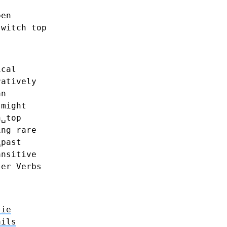
ben
switch
top
ical
ratively
an
might
n␣top
ing
rare
␣past
ansitive
ser
Verbs
jie
ails