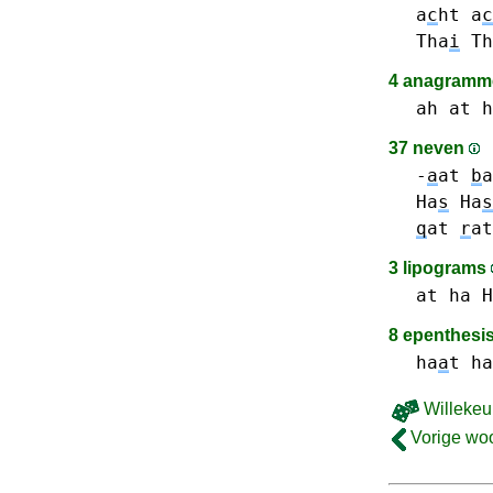
a
c
ht
a
c
Tha
i
Th
4 anagramme
ah
at
h
37 neven
-
a
at
b
a
Ha
s
Ha
s
q
at
r
at
3 lipograms
at
ha H
8 epenthesi
ha
a
t
ha
Willekeu
Vorige wo