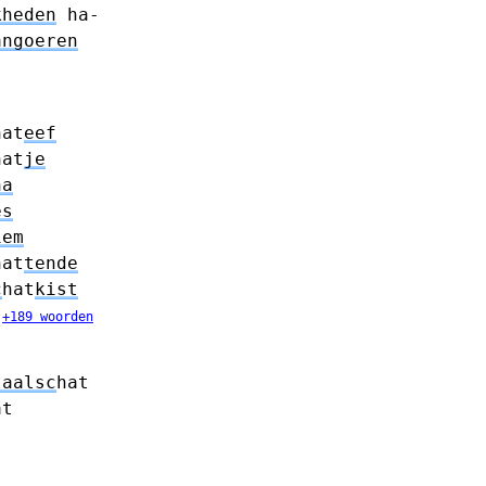
kheden
ha-
angoeren
hat
eef
hat
je
na
es
iem
hat
tende
c
hat
kist
+189 woorden
taalsc
hat
at