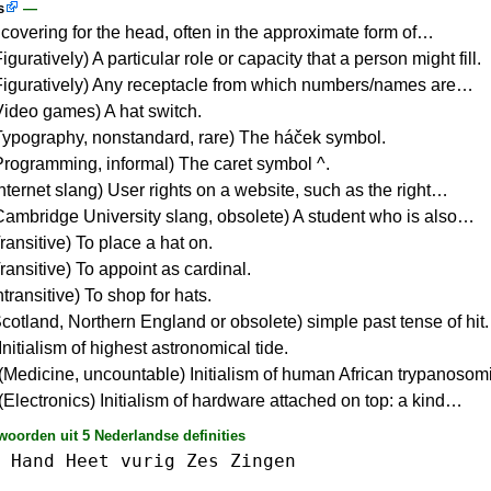
s
—
A covering for the head, often in the approximate form of…
Figuratively) A particular role or capacity that a person might fill.
(Figuratively) Any receptacle from which numbers/names are…
(Video games) A hat switch.
(Typography, nonstandard, rare) The háček symbol.
(Programming, informal) The caret symbol ^.
Internet slang) User rights on a website, such as the right…
(Cambridge University slang, obsolete) A student who is also…
Transitive) To place a hat on.
Transitive) To appoint as cardinal.
Intransitive) To shop for hats.
Scotland, Northern England or obsolete) simple past tense of hit.
nitialism of highest astronomical tide.
(Medicine, uncountable) Initialism of human African trypanosomi
(Electronics) Initialism of hardware attached on top: a kind…
woorden uit 5 Nederlandse definities
Hand
Heet
vurig
Zes
Zingen