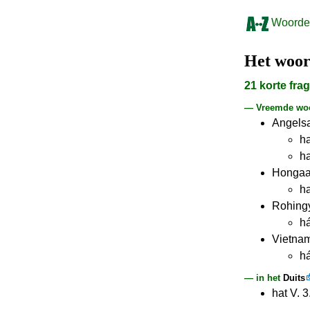
Woorden
Het woo
21 korte fr
— Vreemde woor
Angels
ha
ha
Hongaa
ha
Rohing
há
Vietna
há
— in het
Duits
hat V. 