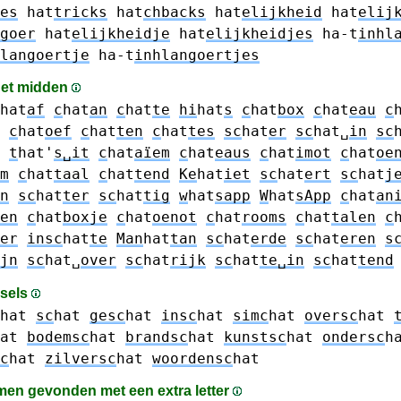
es
hat
tricks
hat
chbacks
hat
elijkheid
hat
elij
goer
hat
elijkheidje
hat
elijkheidjes
ha-t
inhl
langoertje
ha-t
inhlangoertjes
 het midden
hat
af
c
hat
an
c
hat
te
hi
hat
s
c
hat
box
c
hat
eau
c
c
hat
oef
c
hat
ten
c
hat
tes
sc
hat
er
sc
hat␣
in
sc
t
hat'
s␣it
c
hat
aïem
c
hat
eaus
c
hat
imot
c
hat
oe
m
c
hat
taal
c
hat
tend
Ke
hat
iet
sc
hat
ert
sc
hat
j
n
sc
hat
ter
sc
hat
tig
w
hat
sapp
W
hat
sApp
c
hat
an
en
c
hat
boxje
c
hat
oenot
c
hat
rooms
c
hat
talen
c
er
insc
hat
te
Man
hat
tan
sc
hat
erde
sc
hat
eren
s
jn
sc
hat␣
over
sc
hat
rijk
sc
hat
te␣in
sc
hat
tend
gsels
hat
sc
hat
gesc
hat
insc
hat
simc
hat
oversc
hat
at
bodemsc
hat
brandsc
hat
kunstsc
hat
ondersc
h
c
hat
zilversc
hat
woordensc
hat
en gevonden met een extra letter