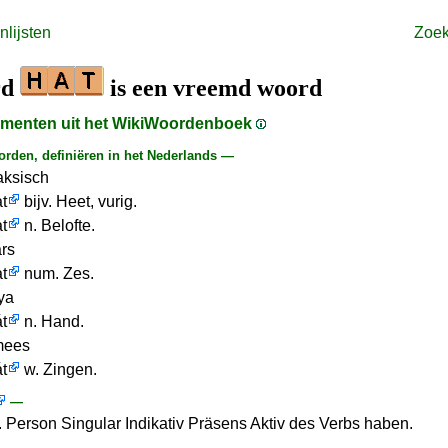
lijsten
Zoe
rd
is een vreemd woord
agmenten uit het WikiWoordenboek
den, definiëren in het Nederlands —
aksisch
t
bijv. Heet, vurig.
t
n. Belofte.
rs
t
num. Zes.
ya
t
n. Hand.
mees
t
w. Zingen.
—
3. Person Singular Indikativ Präsens Aktiv des Verbs haben.