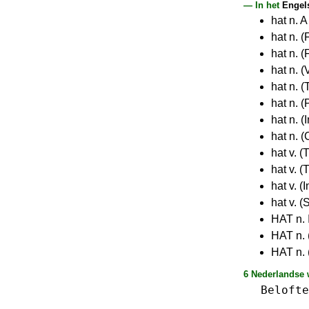
— In het
Engel
hat n. 
hat n. (
hat n. 
hat n. 
hat n. 
hat n. 
hat n. (
hat n. 
hat v. (
hat v. (
hat v. (
hat v. (
HAT n. I
HAT n. 
HAT n. 
6 Nederlandse 
Belofte