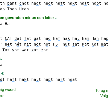
th
b
aht
c
hat
ha
a
t
ha
d
t
ha
f
t
ha
k
t
ha
l
t
ha
p
t
h
a
o
Th
e
a
U
tah
n gevonden minus een letter
a Ha
t
C
AT
d
at
f
at
g
at
ha
d
ha
f
ha
k
ha
l
ha
m
Ha
n
ha
'
h
e
t h
é
t
h
i
t
h
o
t
h
s
t H
S
T
h
u
t
j
at
k
at
l
at
m
a
T
at
v
at
w
at
z
at
z
at.
a
s
d
t
ha
f
t
ha
k
t
ha
l
t
ha
p
t
ha
r
t
h
e
at
rig woord
Terug 
ord
Vol