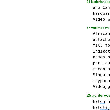
21 Nederlandse
are
Cam
hardwar
Video
w
67 vreemde woo
African
attache
fill
fo
Indikat
names
n
particu
recepta
Singula
trypano
Video␣g
25 achtervo
hat
en
h
hat
elij