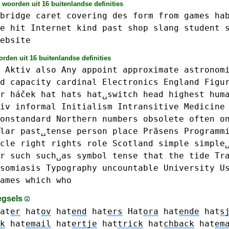
 woorden uit 16 buitenlandse definities
bridge
caret
covering
des
form
from
games
ha
e
hit
Internet
kind
past
shop
slang
student
ebsite
rden uit 16 buitenlandse definities
Aktiv
also
Any
appoint
approximate
astronom
d
capacity
cardinal
Electronics
England
Figu
r
háček
hat
hats
hat␣switch
head
highest
hum
iv
informal
Initialism
Intransitive
Medicine
onstandard
Northern
numbers
obsolete
often
o
lar
past␣tense
person
place
Präsens
Programm
cle
right
rights
role
Scotland
simple
simple
r
such
such␣as
symbol
tense
that
the
tide
Tr
somiasis
Typography
uncountable
University
U
ames
which
who
egsels
at
er
hat
ov
hat
end
hat
ers
Hat
ora
hat
ende
hat
s
k
hat
email
hat
ertje
hat
trick
hat
chback
hat
em