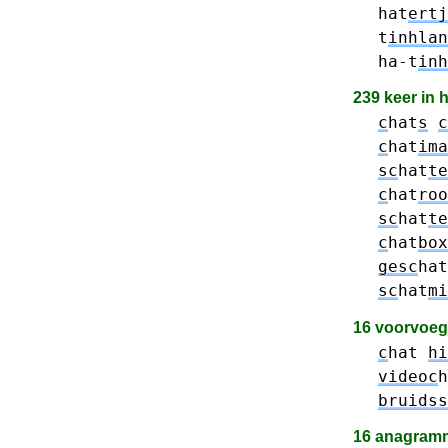
hat
ertj
t
inhlan
ha-t
inh
239 keer in
c
hat
s
c
c
hat
ima
sc
hat
te
c
hat
roo
sc
hat
te
c
hat
box
gesc
hat
sc
hat
mi
16 voorvoe
c
hat
hi
videoc
h
bruidss
16 anagramm