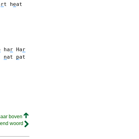
a
r
t
h
e
at
p
ha
r
Ha
r
t
n
at
p
at
naar boven
gend woord