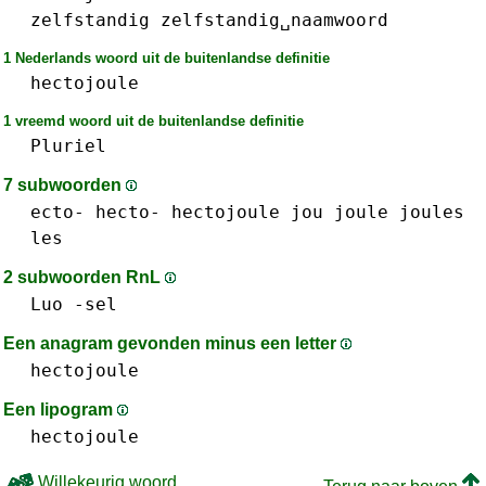
zelfstandig
zelfstandig␣naamwoord
1 Nederlands woord uit de buitenlandse definitie
hectojoule
1 vreemd woord uit de buitenlandse definitie
Pluriel
7 subwoorden
ecto-
hecto-
hectojoule
jou
joule
joules
les
2 subwoorden RnL
Luo
-sel
Een anagram gevonden minus een letter
hectojoule
Een lipogram
hectojoule
Willekeurig woord