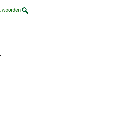
k woorden
.