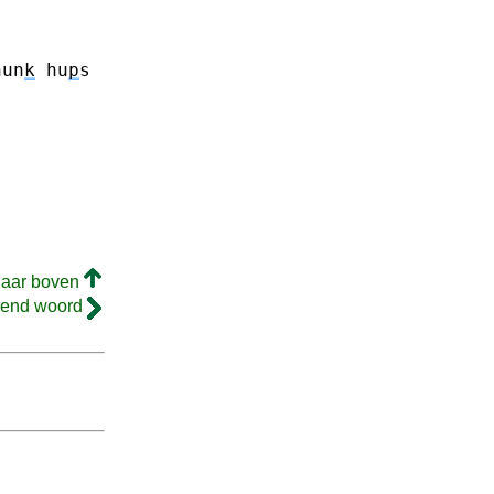
hun
k
hu
p
s
naar boven
gend woord