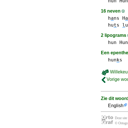
hun Hun
16 neven
h
a
ns H
a
hu
t
s
l
u
2 lipograms
hun Hun
Een epenth
hun
k
s
Willekeu
Vorige wo
Zie dit woor
English
Deze site
© Ortogra