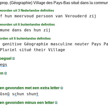
prop. (Géographie) Village des Pays-Bas situé dans la comm
woorden uit 3 Nederlandse definities
f
hun
meervoud
persoon
van
Verouderd
zij
oorden uit 6 buitenlandse definities
mune
dans
des
hun
zij
rden uit 6 buitenlandse definities
genitive
Géographie
masculine
neuter
Pays
P
Pluriel
situé
their
Village
oegsel
egs
en
n gevonden met een extra letter
üsn
ü
s
c
hun
shun
t
n gevonden minus een letter