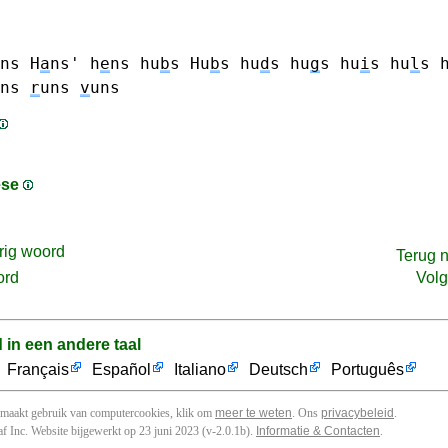
ns H
a
ns'
h
e
ns
hu
b
s Hu
b
s
hu
d
s
hu
g
s
hu
i
s
hu
l
s
ns
r
uns
v
uns
ese
rig woord
Terug 
ord
Vol
d in een andere taal
Français
Español
Italiano
Deutsch
Português
 maakt gebruik van computercookies, klik om
meer te weten
. Ons
privacybeleid
.
f Inc. Website bijgewerkt op 23 juni 2023 (v-2.0.1
b
).
Informatie & Contacten
.