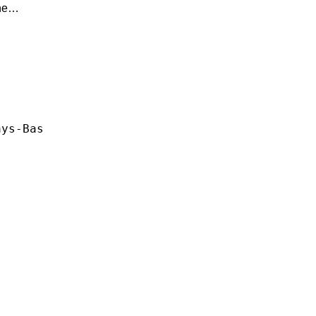
une…
ays-Bas