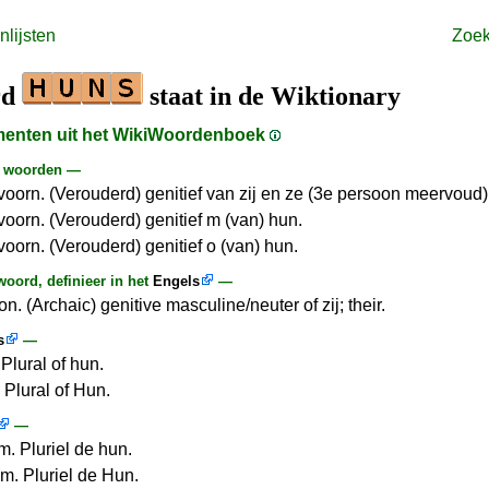
lijsten
Zoe
rd
staat in de Wiktionary
gmenten uit het WikiWoordenboek
e woorden —
voorn. (Verouderd) genitief van zij en ze (3e persoon meervoud)
voorn. (Verouderd) genitief m (van) hun.
oorn. (Verouderd) genitief o (van) hun.
oord, definieer in het
Engels
—
n. (Archaic) genitive masculine/neuter of zij; their.
s
—
Plural of hun.
 Plural of Hun.
—
m. Pluriel de hun.
m. Pluriel de Hun.