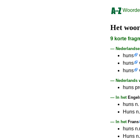
Woorden
Het woo
9 korte fra
— Nederlands
huns
huns
huns
v
— Nederlands w
huns pro
— In het
Engel
huns n. 
Huns n.
— In het
Frans
huns n.
Huns n.