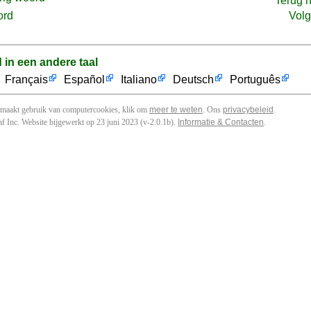
Terug 
ord
Vol
d in een andere taal
Français
Español
Italiano
Deutsch
Português
 maakt gebruik van computercookies, klik om
meer te weten
. Ons
privacybeleid
.
f Inc. Website bijgewerkt op 23 juni 2023 (v-2.0.1
b
).
Informatie & Contacten
.