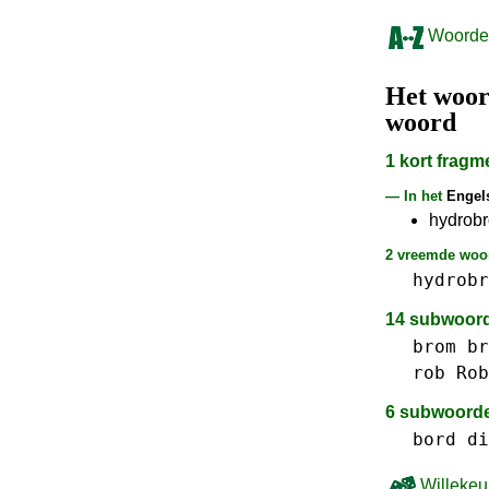
Woorden
Het woo
woord
1 kort frag
— In het
Engel
hydrobr
2 vreemde woor
hydrobr
14 subwoor
brom
br
rob Rob
6 subwoord
bord
di
Willekeu