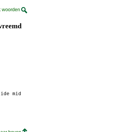
k woorden
 vreemd
-ide
mid