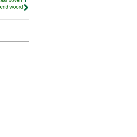
naar boven
gend woord