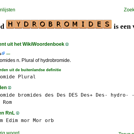
lijsten
Zoe
rd
is een
ment uit het WikiWoordenboek
s
—
omides n. Plural of hydrobromide.
den uit de buitenlandse definitie
omide
Plural
den
omide
bromides
des Des DES Des+ Des-
hydro-
Rom
en RnL
m
Edim
mor Mor
orb
rig woord