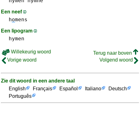
hymen
hymne
Een neef
h
o
mens
Een lipogram
hymen
Willekeurig woord
Terug naar boven
Vorige woord
Volgend woord
Zie dit woord in een andere taal
English
Français
Español
Italiano
Deutsch
Português