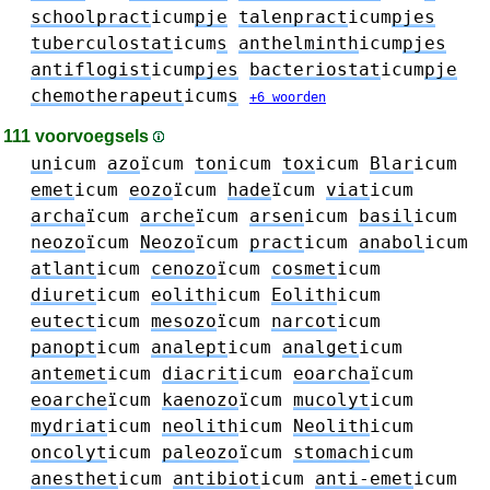
schoolpract
icum
pje
talenpract
icum
pjes
tuberculostat
icum
s
anthelminth
icum
pjes
antiflogist
icum
pjes
bacteriostat
icum
pje
chemotherapeut
icum
s
+6 woorden
111 voorvoegsels
un
icum
azo
ïcum
ton
icum
tox
icum
Blar
icum
emet
icum
eozo
ïcum
hade
ïcum
viat
icum
archa
ïcum
arche
ïcum
arsen
icum
basil
icum
neozo
ïcum
Neozo
ïcum
pract
icum
anabol
icum
atlant
icum
cenozo
ïcum
cosmet
icum
diuret
icum
eolith
icum
Eolith
icum
eutect
icum
mesozo
ïcum
narcot
icum
panopt
icum
analept
icum
analget
icum
antemet
icum
diacrit
icum
eoarcha
ïcum
eoarche
ïcum
kaenozo
ïcum
mucolyt
icum
mydriat
icum
neolith
icum
Neolith
icum
oncolyt
icum
paleozo
ïcum
stomach
icum
anesthet
icum
antibiot
icum
anti-emet
icum