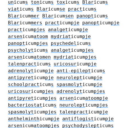
un
icum
s
ton
icum
s
tox
icum
s
Blar
icum
s
viat
icum
s
Blar
icum
se
pract
icum
s
Blar
icum
mer
Blar
icum
sen
panopt
icum
s
Blar
icum
mers
pract
icum
pje
panopt
icum
pje
pract
icum
pjes
analget
icum
pje
arsen
icum
atoom
mydriat
icum
pje
panopt
icum
pjes
psychedel
icum
s
psycholyt
icum
s
analget
icum
pjes
arsen
icum
atomen
mydriat
icum
pjes
talenpract
icum
s
uricosur
icum
pje
adrenolyt
icum
pje
anti-epilept
icum
s
antipyret
icum
pje
neurolept
icum
pje
schoolpract
icum
s
spasmolyt
icum
pje
uricosur
icum
pjes
adrenolyt
icum
pjes
antipyret
icum
pjes
arsen
icum
atoompje
bacteriostat
icum
s
neurolept
icum
pjes
spasmolyt
icum
pjes
talenpract
icum
pje
anthelminth
icum
pje
antiflogist
icum
pje
arsen
icum
atoompjes
psychodyslept
icum
s