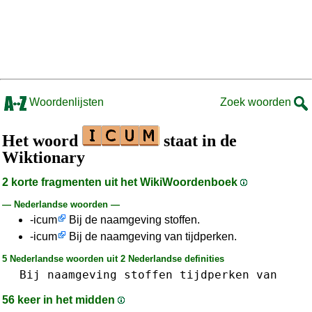
Woordenlijsten
Zoek woorden
Het woord
staat in de
Wiktionary
2 korte fragmenten uit het WikiWoordenboek
— Nederlandse woorden —
-icum
Bij de naamgeving stoffen.
-icum
Bij de naamgeving van tijdperken.
5 Nederlandse woorden uit 2 Nederlandse definities
Bij
naamgeving
stoffen
tijdperken
van
56 keer in het midden