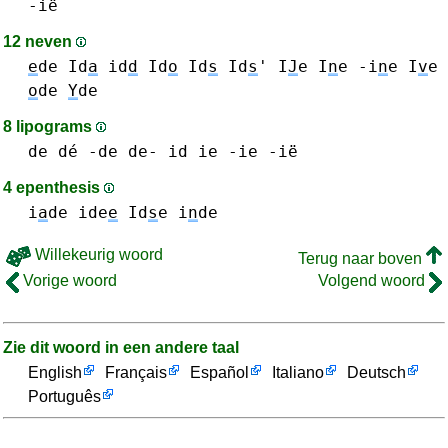
-ië
12 neven
e
de
Id
a
id
d
Id
o
Id
s
Id
s
'
I
J
e
I
n
e -i
n
e
I
v
e
o
de
Y
de
8 lipograms
de dé -de de-
id
ie -ie -ië
4 epenthesis
i
a
de
ide
e
Id
s
e
i
n
de
Willekeurig woord
Terug naar boven
Vorige woord
Volgend woord
Zie dit woord in een andere taal
English
Français
Español
Italiano
Deutsch
Português