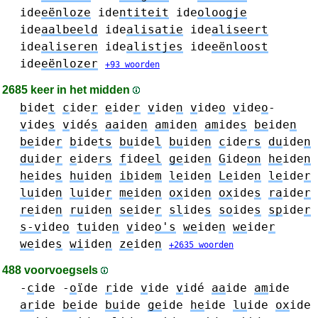
ide
eënloze
ide
ntiteit
ide
oloogje
ide
aalbeeld
ide
alisatie
ide
aliseert
ide
aliseren
ide
alistjes
ide
eënloost
ide
eënlozer
+93 woorden
2685 keer in het midden
b
ide
t
c
ide
r
e
ide
r
v
ide
n
v
ide
o
v
ide
o
-
v
ide
s
v
idé
s
aa
ide
n
am
ide
n
am
ide
s
be
ide
n
be
ide
r
b
ide
ts
bu
ide
l
bu
ide
n
c
ide
rs
du
ide
n
du
ide
r
e
ide
rs
f
ide
el
ge
ide
n
G
ide
on
he
ide
n
he
ide
s
hu
ide
n
ib
ide
m
le
ide
n
Le
ide
n
le
ide
r
lu
ide
n
lu
ide
r
me
ide
n
ox
ide
n
ox
ide
s
ra
ide
r
re
ide
n
ru
ide
n
se
ide
r
sl
ide
s
so
ide
s
sp
ide
r
s-v
ide
o
tu
ide
n
v
ide
o's
we
ide
n
we
ide
r
we
ide
s
wi
ide
n
ze
ide
n
+2635 woorden
488 voorvoegsels
-
c
ide
-
o
ïde
r
ide
v
ide
v
idé
aa
ide
am
ide
ar
ide
be
ide
bu
ide
ge
ide
he
ide
lu
ide
ox
ide