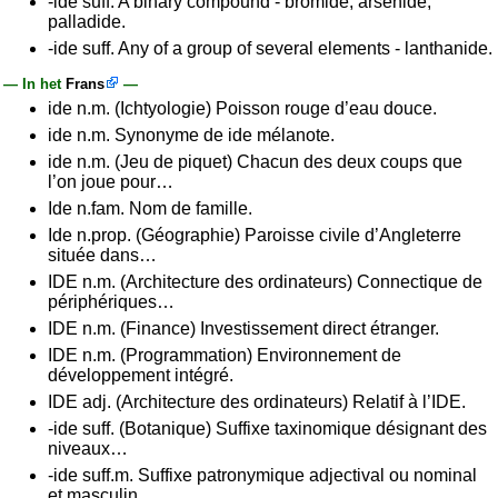
-ide suff. A binary compound - bromide, arsenide,
palladide.
-ide suff. Any of a group of several elements - lanthanide.
— In het
Frans
—
ide n.m. (Ichtyologie) Poisson rouge d’eau douce.
ide n.m. Synonyme de ide mélanote.
ide n.m. (Jeu de piquet) Chacun des deux coups que
l’on joue pour…
Ide n.fam. Nom de famille.
Ide n.prop. (Géographie) Paroisse civile d’Angleterre
située dans…
IDE n.m. (Architecture des ordinateurs) Connectique de
périphériques…
IDE n.m. (Finance) Investissement direct étranger.
IDE n.m. (Programmation) Environnement de
développement intégré.
IDE adj. (Architecture des ordinateurs) Relatif à l’IDE.
-ide suff. (Botanique) Suffixe taxinomique désignant des
niveaux…
-ide suff.m. Suffixe patronymique adjectival ou nominal
et masculin…