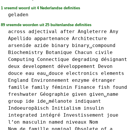
1 vreemd woord uit 4 Nederlandse definities
geladen
89 vreemde woorden uit 25 buitenlandse definities
across
adjectival
after
Angleterre
Any
Apellido
appartenance
Architecture
arsenide
azide
binary
binary␣compound
Biochemistry
Botanique
Chacun
civile
Computing
Connectique
degrading
désignant
deux
development
développement
Devon
douce
eau
eau␣douce
electronics
elements
England
Environnement
enzyme
étranger
famille
family
féminin
Finance
fish
found
freshwater
Géographie
given
given␣name
group
ide
ide␣mélanote
indiquant
Indoeuropäisch
Initialism
insulin
integrated
intégré
Investissement
joue
l’on
masculin
named
niveaux
Nom
Nom␣de␣famille
nominal
Obsolete
of␣a