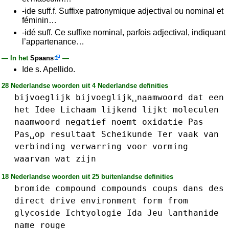
-ide suff.f. Suffixe patronymique adjectival ou nominal et
féminin…
-idé suff. Ce suffixe nominal, parfois adjectival, indiquant
l’appartenance…
— In het
Spaans
—
Ide s. Apellido.
28 Nederlandse woorden uit 4 Nederlandse definities
bijvoeglijk
bijvoeglijk␣naamwoord
dat
een
het
Idee
Lichaam
lijkend
lijkt
moleculen
naamwoord
negatief
noemt
oxidatie
Pas
Pas␣op
resultaat
Scheikunde
Ter
vaak
van
verbinding
verwarring
voor
vorming
waarvan
wat
zijn
18 Nederlandse woorden uit 25 buitenlandse definities
bromide
compound
compounds
coups
dans
des
direct
drive
environment
form
from
glycoside
Ichtyologie
Ida
Jeu
lanthanide
name
rouge