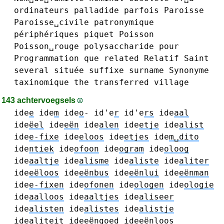
ordinateurs
palladide
parfois
Paroisse
Paroisse␣civile
patronymique
périphériques
piquet
Poisson
Poisson␣rouge
polysaccharide
pour
Programmation
que
related
Relatif
Saint
several
située
suffixe
surname
Synonyme
taxinomique
the
transferred
village
143 achtervoegsels
ide
e
ide
m
ide
o
-
id'e
r
id'e
rs
ide
aal
ide
ëel
ide
eën
ide
alen
ide
etje
ide
alist
ide
e-fixe
ide
eloos
ide
etjes
ide
m␣dito
ide
ntiek
ide
ofoon
ide
ogram
ide
oloog
ide
aaltje
ide
alisme
ide
aliste
ide
aliter
ide
eëloos
ide
eënbus
ide
eënlui
ide
eënman
ide
e-fixen
ide
ofonen
ide
ologen
ide
ologie
ide
aalloos
ide
aaltjes
ide
aliseer
ide
alisten
ide
alistes
ide
alistje
ide
aliteit
ide
eëngoed
ide
eënloos