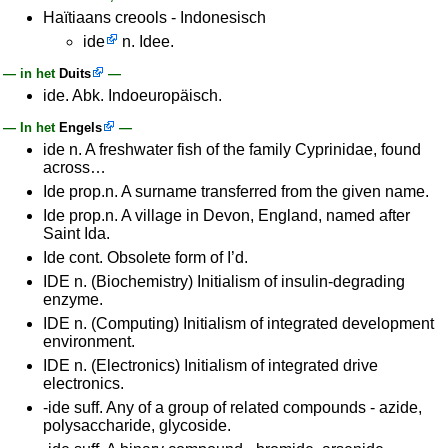
Haïtiaans creools - Indonesisch
ide
n. Idee.
— in het
Duits
—
ide. Abk. Indoeuropäisch.
— In het
Engels
—
ide n. A freshwater fish of the family Cyprinidae, found
across…
Ide prop.n. A surname transferred from the given name.
Ide prop.n. A village in Devon, England, named after
Saint Ida.
Ide cont. Obsolete form of I’d.
IDE n. (Biochemistry) Initialism of insulin-degrading
enzyme.
IDE n. (Computing) Initialism of integrated development
environment.
IDE n. (Electronics) Initialism of integrated drive
electronics.
-ide suff. Any of a group of related compounds - azide,
polysaccharide, glycoside.