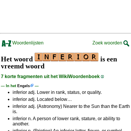
Woordenlijsten
Zoek woorden
Het woord
is een
vreemd woord
7 korte fragmenten uit het WikiWoordenboek
— In het
Engels
—
inferior adj. Lower in rank, status, or quality.
inferior adj. Located below…
inferior adj. (Astronomy) Nearer to the Sun than the Earth
is.
inferior n. A person of lower rank, stature, or ability to
another.
inferior n. (Printing) An inferior letter, figure, or symbol.