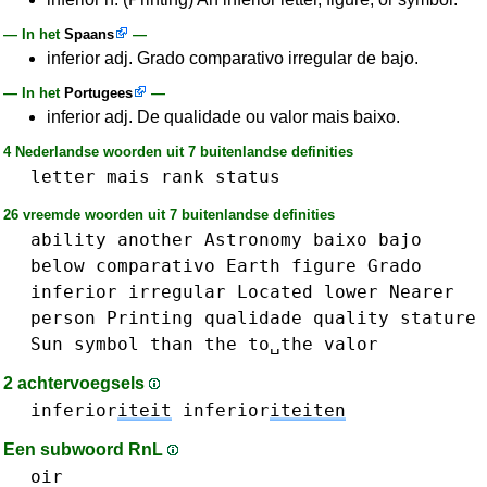
— In het
Spaans
—
inferior adj. Grado comparativo irregular de bajo.
— In het
Portugees
—
inferior adj. De qualidade ou valor mais baixo.
4 Nederlandse woorden uit 7 buitenlandse definities
letter
mais
rank
status
26 vreemde woorden uit 7 buitenlandse definities
ability
another
Astronomy
baixo
bajo
below
comparativo
Earth
figure
Grado
inferior
irregular
Located
lower
Nearer
person
Printing
qualidade
quality
stature
Sun
symbol
than
the
to␣the
valor
2 achtervoegsels
inferior
iteit
inferior
iteiten
Een subwoord RnL
oir