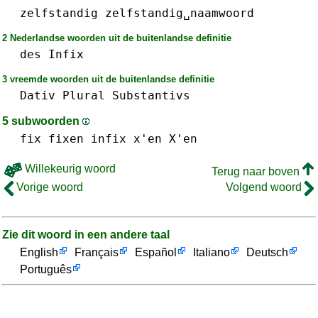
zelfstandig
zelfstandig␣naamwoord
2 Nederlandse woorden uit de buitenlandse definitie
des
Infix
3 vreemde woorden uit de buitenlandse definitie
Dativ
Plural
Substantivs
5 subwoorden
fix
fixen
infix
x'en X'en
Willekeurig woord
Terug naar boven
Vorige woord
Volgend woord
Zie dit woord in een andere taal
English
Français
Español
Italiano
Deutsch
Português