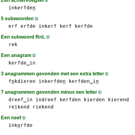
Een achtervoegsel
inkerfde
n
5 subwoorden
erf
erfde
inkerf
kerf
kerfde
Een subwoord RnL
rek
Een anagram
kerfde␣in
3 anagrammen gevonden met een extra letter
f
o
kdieren
inkerfde
n
kerfden␣i
n
7 anagrammen gevonden minus een letter
dreef␣in
indreef
kerfden
kierden
kierend
reikend
riekend
Een neef
ink
o
rfde