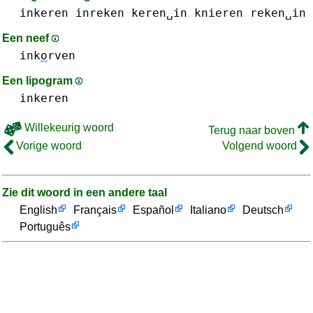
inkeren
inreken
keren␣in
knieren
reken␣in
Een neef
ink
o
rven
Een lipogram
inkeren
Willekeurig woord
Terug naar boven
Vorige woord
Volgend woord
Zie dit woord in een andere taal
English
Français
Español
Italiano
Deutsch
Português