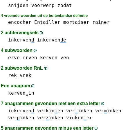
snijden
voorwerp
zodat
4 vreemde woorden uit de buitenlandse definitie
encocher
Entailler
mortaiser
rainer
2 achtervoegsels
inkerven
d
inkerven
de
4 subwoorden
erve
erven
kerven
ven
2 subwoorden RnL
rek
vrek
Een anagram
kerven␣in
7 anagrammen gevonden met een extra letter
inkerven
d
verkin
j
en
ver
l
inken
ver
m
inken
ver
p
inken
ver
z
inken
vinken
i
er
5 anagrammen gevonden minus een letter