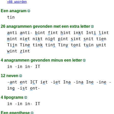
+88 woorden
Een anagram
tin
26 anagrammen gevonden met een extra letter
a
nti
a
nti-
b
int
f
int
h
int
in
k
t
Int
i
l
int
m
int
ni
e
t
ni
k
t
ni
p
t
p
int
s
int
s
nit
ti
e
n
Ti
j
n
Tin
e
tin
k
tin
t
Tin
y
t
o
ni
t
u
in
u
nit
w
int
z
int
4 anagrammen gevonden minus een letter
in -in in-
IT
12 neven
-
a
nt
e
nt
I
C
T
i
e
t -i
e
t
In
a
-in
a
In
e
-in
e
-
in
g
-i
s
t
o
nt-
4 lipograms
in -in in-
IT
Een epenthese