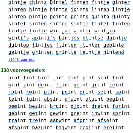
b
int
je
ch
int
z
D
int
el
f
int
en
f
int
je
g
int
er
h
int
en
h
int
je
h
int
te
jo
int
s
l
int
en
l
int
je
p
int
en
p
int
je
po
int
e
pr
int
s
qu
int
o
Qu
int
y
s
int
el
s
int
en
s
int
er
s
int
je
t
int
el
t
int
en
t
int
je
t
int
te
w
int␣
af
w
int
er
w
int␣
in
w
int
i's
ap
int
i's
b
int
jes
bl
int
se
du
int
je
du
int
op
f
int
jes
fl
int
en
fl
int
er
geb
int
e
ge
int
je
gr
int
en
gr
int
te
He
int
je
h
int
end
+1643 woorden
138 voorvoegsels
b
int
f
int
h
int
l
int
m
int
p
int
s
int
t
int
w
int
z
int
de
int
fl
int
ge
int
gr
int
je
int
jo
int
kw
int
pl
int
po
int
pr
int
se
int
sp
int
te
int
tu
int
abs
int
afw
int
alu
int
beg
int
bem
int
bez
int
bru
int
djo
int
dre
int
for
int
geb
int
get
int
gew
int
gre
int
inw
int
spr
int
tra
int
tre
int
aanw
int
afpr
int
afse
int
afsp
int
bazu
int
bijw
int
ecol
int
erel
int