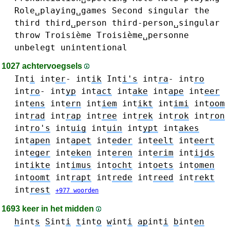
Role␣playing␣games
Second
singular
the
third
third␣person
third-person␣singular
throw
Troisième
Troisième␣personne
unbelegt
unintentional
1027 achtervoegsels
Int
i
int
er
-
int
ik
Int
i's
int
ra
-
int
ro
int
ro
-
int
yp
int
act
int
ake
int
ape
int
eer
int
ens
int
ern
int
iem
int
ikt
int
imi
int
oom
int
rad
int
rap
int
ree
int
rek
int
rok
int
ron
int
ro's
int
uig
int
uin
int
ypt
int
akes
int
apen
int
apet
int
eder
int
eelt
int
eert
int
eger
int
eken
int
eren
int
erim
int
ijds
int
ikte
int
imus
int
ocht
int
oets
int
omen
int
oomt
int
rapt
int
rede
int
reed
int
rekt
int
rest
+977 woorden
1693 keer in het midden
h
int
s
S
int
i
t
int
o
w
int
i
ap
int
i
b
int
en