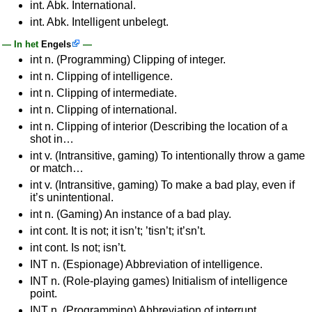
int. Abk. International.
int. Abk. Intelligent unbelegt.
— In het
Engels
—
int n. (Programming) Clipping of integer.
int n. Clipping of intelligence.
int n. Clipping of intermediate.
int n. Clipping of international.
int n. Clipping of interior (Describing the location of a
shot in…
int v. (Intransitive, gaming) To intentionally throw a game
or match…
int v. (Intransitive, gaming) To make a bad play, even if
it’s unintentional.
int n. (Gaming) An instance of a bad play.
int cont. It is not; it isn’t; ’tisn’t; it’sn’t.
int cont. Is not; isn’t.
INT n. (Espionage) Abbreviation of intelligence.
INT n. (Role-playing games) Initialism of intelligence
point.
INT n. (Programming) Abbreviation of interrupt.