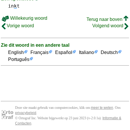
in
k
t
Willekeurig woord
Terug naar boven
Vorige woord
Volgend woord
Zie dit woord in een andere taal
English
Français
Español
Italiano
Deutsch
Português
Deze site maakt gebruik van computercookies, klik om
meer te weten
. Ons
privacybeleid
.
© Ortograf Inc. Website bijgewerkt op 23 juni 2023 (v-2.0.1
a
).
Informatie &
Contacten
.