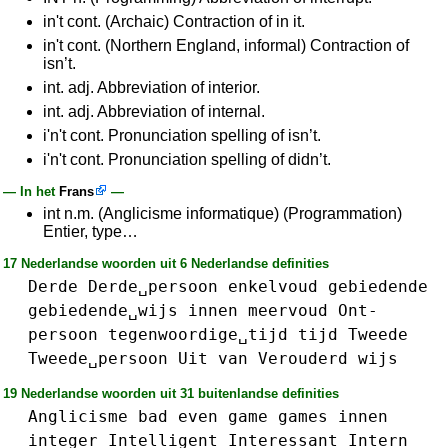
in't cont. (Archaic) Contraction of in it.
in't cont. (Northern England, informal) Contraction of
isn’t.
int. adj. Abbreviation of interior.
int. adj. Abbreviation of internal.
i'n't cont. Pronunciation spelling of isn’t.
i'n't cont. Pronunciation spelling of didn’t.
— In het
Frans
—
int n.m. (Anglicisme informatique) (Programmation)
Entier, type…
17 Nederlandse woorden uit 6 Nederlandse definities
Derde
Derde␣persoon
enkelvoud
gebiedende
gebiedende␣wijs
innen
meervoud
Ont-
persoon
tegenwoordige␣tijd
tijd
Tweede
Tweede␣persoon
Uit
van
Verouderd
wijs
19 Nederlandse woorden uit 31 buitenlandse definities
Anglicisme
bad
even
game
games
innen
integer
Intelligent
Interessant
Intern