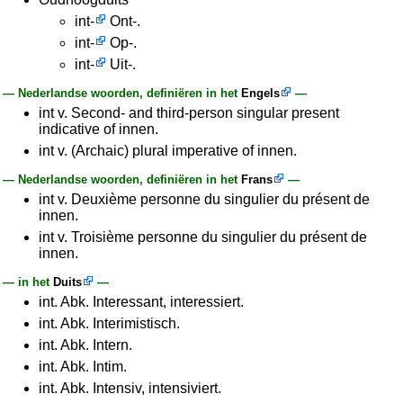
int-
Ont-.
int-
Op-.
int-
Uit-.
— Nederlandse woorden, definiëren in het
Engels
—
int v. Second- and third-person singular present
indicative of innen.
int v. (Archaic) plural imperative of innen.
— Nederlandse woorden, definiëren in het
Frans
—
int v. Deuxième personne du singulier du présent de
innen.
int v. Troisième personne du singulier du présent de
innen.
— in het
Duits
—
int. Abk. Interessant, interessiert.
int. Abk. Interimistisch.
int. Abk. Intern.
int. Abk. Intim.
int. Abk. Intensiv, intensiviert.