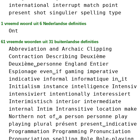
international
interrupt
match
point
present
shot
singulier
spelling
type
1 vreemd woord uit 6 Nederlandse definities
Ont
61 vreemde woorden uit 31 buitenlandse definities
Abbreviation
and
Archaic
Clipping
Contraction
Describing
Deuxième
Deuxième␣personne
England
Entier
Espionage
even␣if
gaming
imperative
indicative
informal
informatique
in␣it
Initialism
instance
intelligence
Intensiv
intensiviert
intentionally
interessiert
Interimistisch
interior
intermediate
internal
Intim
Intransitive
location
make
Northern
not
of␣a
person
personne
play
playing
plural
présent
present␣indicative
Programmation
Programming
Pronunciation
Pronunciation␣spelling
Role
Role-playing