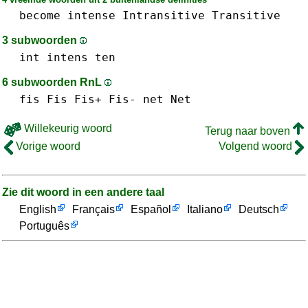
become
intense
Intransitive
Transitive
3 subwoorden
int
intens
ten
6 subwoorden RnL
fis Fis Fis+ Fis-
net Net
Willekeurig woord
Terug naar boven
Vorige woord
Volgend woord
Zie dit woord in een andere taal
English
Français
Español
Italiano
Deutsch
Português