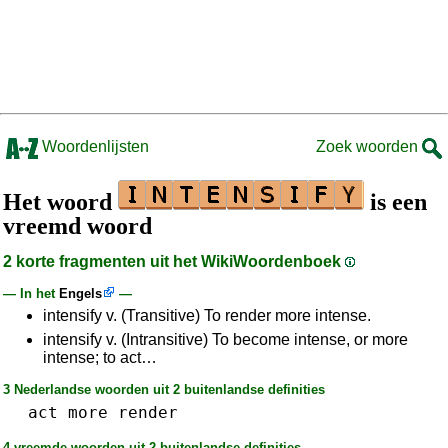
Woordenlijsten
Zoek woorden
Het woord
is een
vreemd woord
2 korte fragmenten uit het WikiWoordenboek
— In het
Engels
—
intensify v. (Transitive) To render more intense.
intensify v. (Intransitive) To become intense, or more
intense; to act…
3 Nederlandse woorden uit 2 buitenlandse definities
act
more
render
4 vreemde woorden uit 2 buitenlandse definities