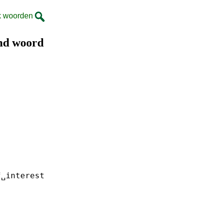
k woorden
md woord
f␣interest