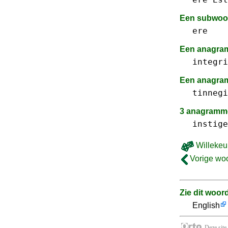
Een subwoo
ere
Een anagr
integri
Een anagram
tinnegi
3 anagramme
instige
Willekeu
Vorige wo
Zie dit woor
English
Deze site