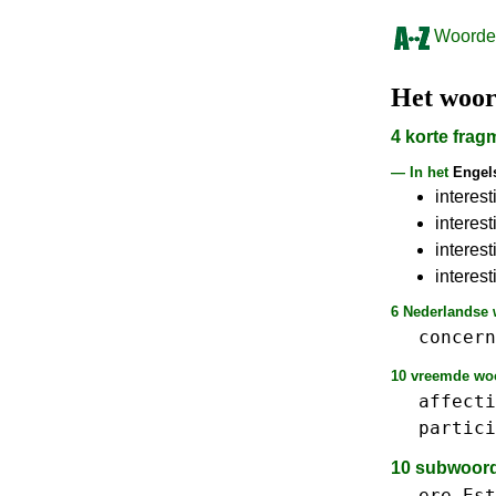
Woorden
Het woo
4 korte fra
— In het
Engel
interest
interest
interes
interest
6 Nederlandse w
concern
10 vreemde woo
affecti
partici
10 subwoor
ere
Est