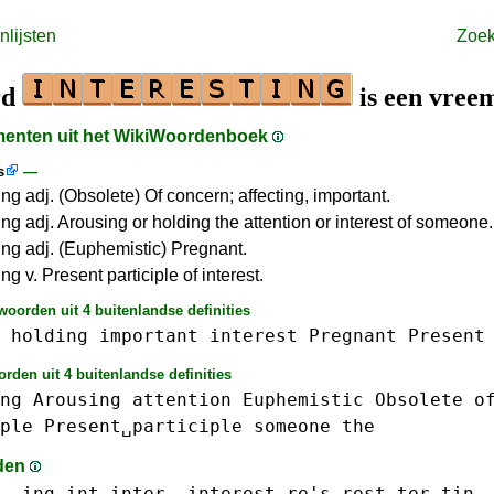
lijsten
Zoe
rd
is een vree
gmenten uit het WikiWoordenboek
s
—
ing adj. (Obsolete) Of concern; affecting, important.
ing adj. Arousing or holding the attention or interest of someone.
ting adj. (Euphemistic) Pregnant.
ing v. Present participle of interest.
oorden uit 4 buitenlandse definities
holding
important
interest
Pregnant
Present
rden uit 4 buitenlandse definities
ng
Arousing
attention
Euphemistic
Obsolete
o
ple
Present␣participle
someone
the
den
-ing
int
inter-
interest
re's
rest
ter
tin