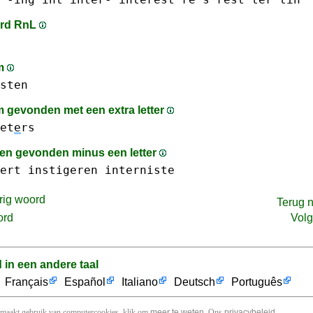
rd RnL
am
sten
 gevonden met een extra letter
et
e
rs
n gevonden minus een letter
ert
instigeren
interniste
rig woord
Terug 
ord
Vol
d in een andere taal
Français
Español
Italiano
Deutsch
Português
 maakt gebruik van computercookies, klik om
meer te weten
. Ons
privacybeleid
.