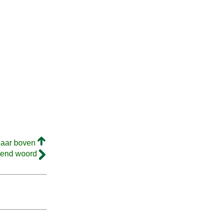
naar boven
gend woord