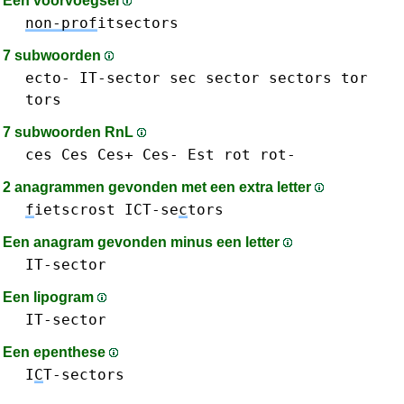
Een voorvoegsel
non-prof
itsectors
7 subwoorden
ecto-
IT-sector
sec
sector
sectors
tor
tors
7 subwoorden RnL
ces Ces Ces+ Ces-
Est
rot rot-
2 anagrammen gevonden met een extra letter
f
ietscrost
ICT-se
c
tors
Een anagram gevonden minus een letter
IT-sector
Een lipogram
IT-sector
Een epenthese
I
C
T-sectors