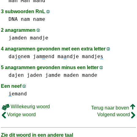
man Man
mand
3 subwoorden RnL
DNA
nam
name
2 anagrammen
jamden
mandje
4 anagrammen gevonden met een extra letter
daj
o
nem
jam
m
end
ma
a
ndje
mandje
s
5 anagrammen gevonden minus een letter
dajen
jaden
jamde
maden
mande
Een neef
i
emand
Willekeurig woord
Terug naar boven
Vorige woord
Volgend woord
Zie dit woord in een andere taal