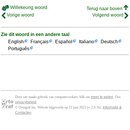
Willekeurig woord
Terug naar boven
Vorige woord
Volgend woord
Zie dit woord in een andere taal
English
Français
Español
Italiano
Deutsch
Português
Deze site maakt gebruik van computercookies, klik om
meer te weten
. Ons
privacybeleid
.
© Ortograf Inc. Website bijgewerkt op 23 juni 2023 (v-2.0.1
b
).
Informatie &
Contacten
.