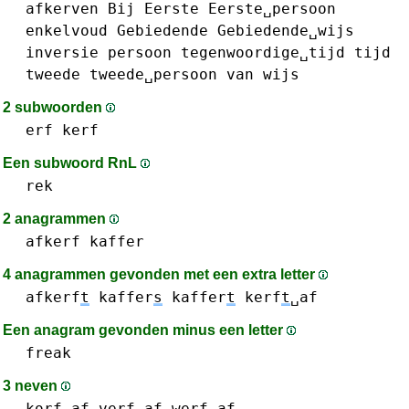
afkerven
Bij
Eerste
Eerste␣persoon
enkelvoud
Gebiedende
Gebiedende␣wijs
inversie
persoon
tegenwoordige␣tijd
tijd
tweede
tweede␣persoon
van
wijs
2 subwoorden
erf
kerf
Een subwoord RnL
rek
2 anagrammen
afkerf
kaffer
4 anagrammen gevonden met een extra letter
afkerf
t
kaffer
s
kaffer
t
kerf
t
␣af
Een anagram gevonden minus een letter
freak
3 neven
k
o
rf␣af
v
erf␣af
w
erf␣af