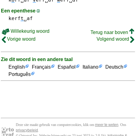
Een epenthese
kerf
t
␣af
Willekeurig woord
Terug naar boven
Vorige woord
Volgend woord
Zie dit woord in een andere taal
English
Français
Español
Italiano
Deutsch
Português
Deze site maakt gebruik van computercookies, klik om
meer te weten
. Ons
privacybeleid
.
© Ortograf Inc. Website bijgewerkt op 23 juni 2023 (v-2.0.1
b
).
Informatie &